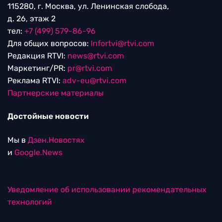
115280, г. Москва, ул. Ленинская слобода,
д. 26, этаж 2
тел:
+7 (499) 579-86-96
Для общих вопросов:
Infortvi@rtvi.com
Редакция RTVI:
news@rtvi.com
Маркетинг/PR:
pr@rtvi.com
Реклама RTVI:
adv-eu@rtvi.com
Партнерские материалы
Достойные новости
Мы в
Дзен.Новостях
и
Google.News
Уведомление об использовании рекомендательных
технологий