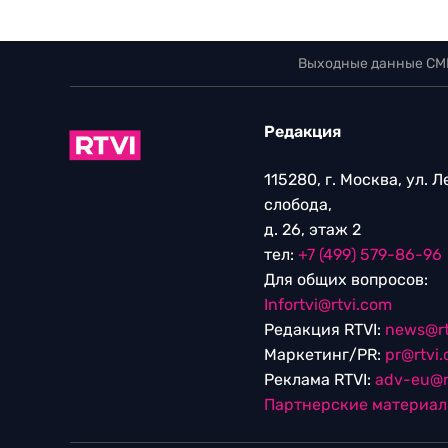
Выходные данные СМ
Редакция
115280, г. Москва, ул. 
слобода,
д. 26, этаж 2
тел:
+7 (499) 579-86-96
Для общих вопросов:
Infortvi@rtvi.com
Редакция RTVI:
news@rt
Маркетинг/PR:
pr@rtvi
Реклама RTVI:
adv-eu@r
Партнерские материа