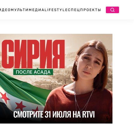
ИДЕО
МУЛЬТИМЕДИА
LIFESTYLE
СПЕЦПРОЕКТЫ