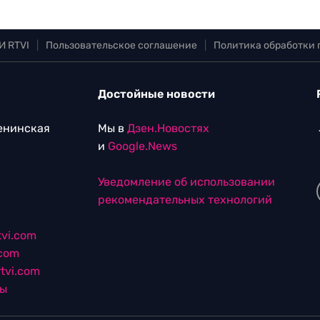
И RTVI
|
Пользовательское соглашение
|
Политика обработки
Достойные новости
Ленинская
Мы в
Дзен.Новостях
и
Google.News
Уведомление об использовании
рекомендательных технологий
vi.com
.com
tvi.com
лы