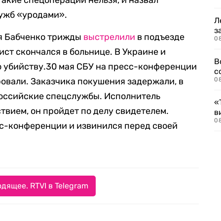
 такие спецоперации нельзя, и назвал
ужб «уродами».
Л
з
ия Бабченко трижды
выстрелили
в подъезде
0
лист скончался в больнице. В Украине и
В
о убийству.30 мая СБУ на пресс-конференции
с
ровали. Заказчика покушения задержали, в
0
оссийские спецслужбы. Исполнитель
«
твием, он пройдет по делу свидетелем.
в
0
сс-конференции и извинился перед своей
дящее. RTVI в Telegram