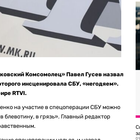
сковский Комсомолец» Павел Гусев назвал
оторого инсценировала СБУ, «негодяем».
ире RTVI.
ченко на участие в спецоперации СБУ можно
 в блевотину, в грязь». Главный редактор
равственным.
С
з
0