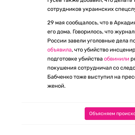
Гусев также добавил, что делать
сотрудников украинских спецсл
29 мая сообщалось, что в Аркад
его дома. Говорилось, что журна
России завели уголовные дела п
объявила
, что убийство инсцени
подготовке убийства
обвинили
р
покушения сотрудничал со следс
Бабченко тоже выступил на пре
женой.
Объясняем происхо