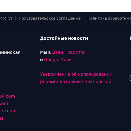
И RTVI
|
Пользовательское соглашение
|
Политика обработки
Достойные новости
Ленинская
Мы в
Дзен.Новостях
и
Google.News
Уведомление об использовании
рекомендательных технологий
vi.com
.com
tvi.com
лы