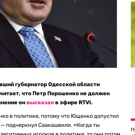
вший губернатор Одесской области
читает, что Петр Порошенко не должен
мнение он
высказал
в эфире RTVI.
нко в политике, потому что Ющенко допустил
, — подчеркнул Саакашвили. «Когда ты
П
легитимных игроков в политике, то они потом