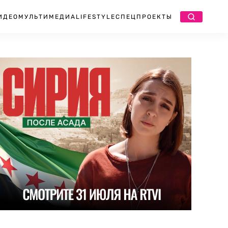
ИДЕО
МУЛЬТИМЕДИА
LIFESTYLE
СПЕЦПРОЕКТЫ