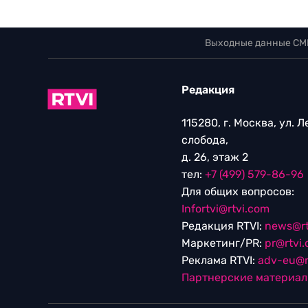
Выходные данные СМ
Редакция
115280, г. Москва, ул. 
слобода,
д. 26, этаж 2
тел:
+7 (499) 579-86-96
Для общих вопросов:
Infortvi@rtvi.com
Редакция RTVI:
news@rt
Маркетинг/PR:
pr@rtvi
Реклама RTVI:
adv-eu@r
Партнерские материа