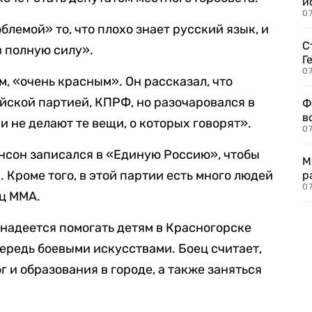
и
0
лемой» то, что плохо знает русский язык, и
С
в полную силу».
Г
07
, «очень красным». Он рассказал, что
ийской партией, КПРФ, но разочаровался в
Ф
в
и не делают те вещи, о которых говорят».
07
нсон записался в «Единую Россию», чтобы
М
. Кроме того, в этой партии есть много людей
р
07
ец ММА.
надеется помогать детям в Красногорске
чередь боевыми искусствами. Боец считает,
г и образования в городе, а также заняться