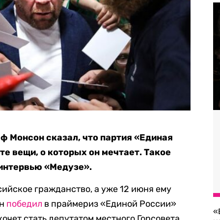
 Монсон сказал, что партия «Единая
те вещи, о которых он мечтает. Такое
 интервью «Медузе».
ийское гражданство, а уже 12 июня ему
он
победил
в праймериз «Единой России»
«
очет стать депутатом местного Горсовета.