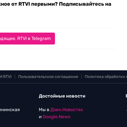
жное от RTVI первыми? Подписывайтесь на
дящее. RTVI в Telegram
И RTVI
|
Пользовательское соглашение
|
Политика обработки
Достойные новости
Ленинская
Мы в
Дзен.Новостях
и
Google.News