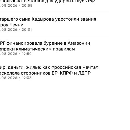
спользовать Starlink для ударов вглубь РФ
7.08.2026 / 20:58
таршего сына Кадырова удостоили звания
ероя Чечни
.08.2026 / 20:31
РГ финансировала бурение в Амазонии
опреки климатическим правилам
.08.2026 / 19:50
ир, деньги, жилье: как «российская мечта»
асколола сторонников ЕР, КПРФ и ЛДПР
.08.2026 / 19:33