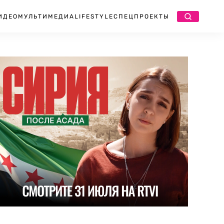
ИДЕО
МУЛЬТИМЕДИА
LIFESTYLE
СПЕЦПРОЕКТЫ