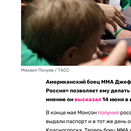
Михаил Почуев / ТАСС
Американский боец ММА Джефф
Россия» позволяет ему делать 
мнение он
высказал
14 июня в
В конце мая Монсон
получил
росс
выдали паспорт и в тот же день 
Красногорска. Теперь боец ММА х