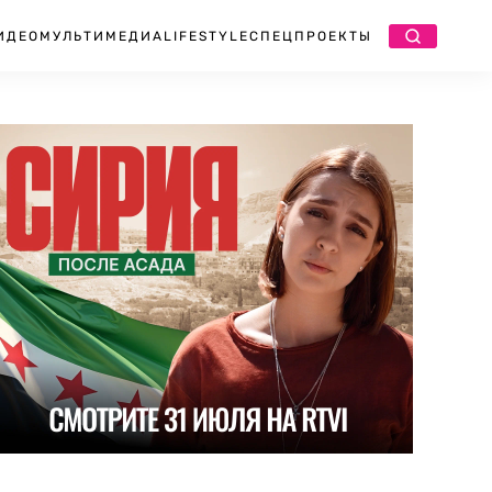
ИДЕО
МУЛЬТИМЕДИА
LIFESTYLE
СПЕЦПРОЕКТЫ