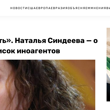
НОВОСТИ
США
ЕВРОПА
ЕВРАЗИЯ
ОБЪЯСНЯЕМ
МНЕНИЯ
В
ь». Наталья Синдеева — о
исок иноагентов