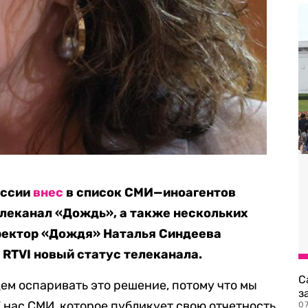
оссии
внес
в список СМИ—иноагентов
леканал «Дождь», а также нескольких
ректор «Дождя» Наталья Синдеева
 RTVI новый статус телеканала.
С
ем оспаривать это решение, потому что мы
з
 нас СМИ, которое публикует свою отчетность
0