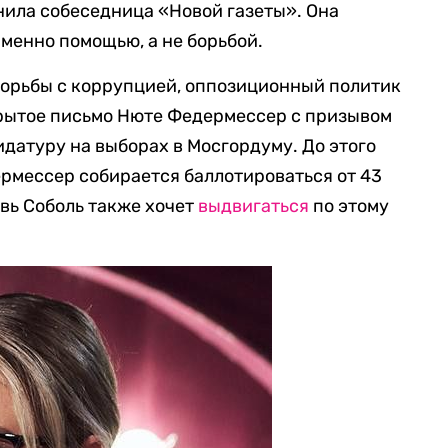
чнила собеседница «Новой газеты». Она
именно помощью, а не борьбой.
борьбы с коррупцией, оппозиционный политик
рытое письмо Нюте Федермессер с призывом
идатуру на выборах в Мосгордуму. До этого
рмессер собирается баллотироваться от 43
вь Соболь также хочет
выдвигаться
по этому