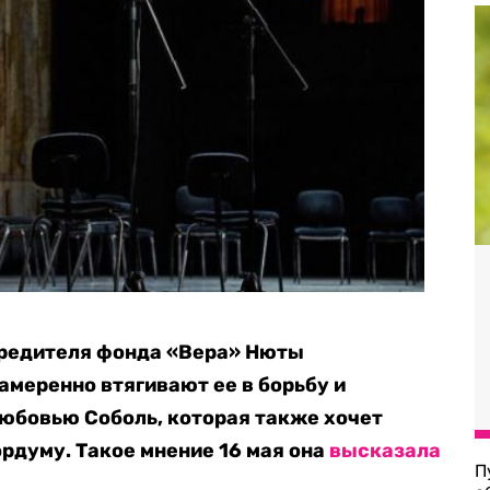
редителя фонда «Вера» Нюты
амеренно втягивают ее в борьбу и
юбовью Соболь, которая также хочет
ордуму. Такое мнение 16 мая она
высказала
П