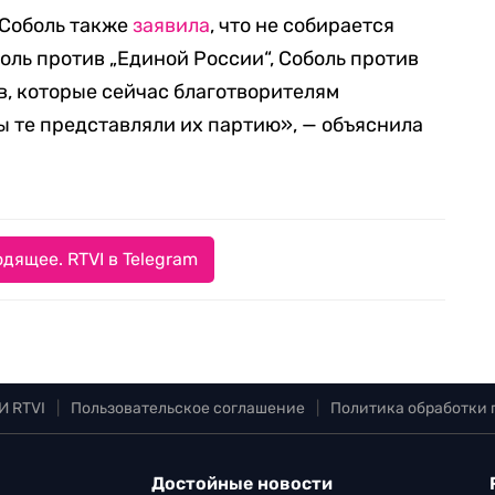
 Соболь также
заявила
, что не собирается
оль против „Единой России“, Соболь против
в, которые сейчас благотворителям
ы те представляли их партию», — объяснила
дящее. RTVI в Telegram
И RTVI
|
Пользовательское соглашение
|
Политика обработки
Достойные новости