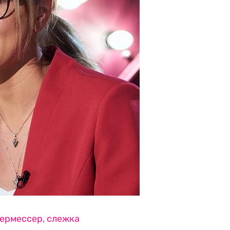
дермессер, слежка