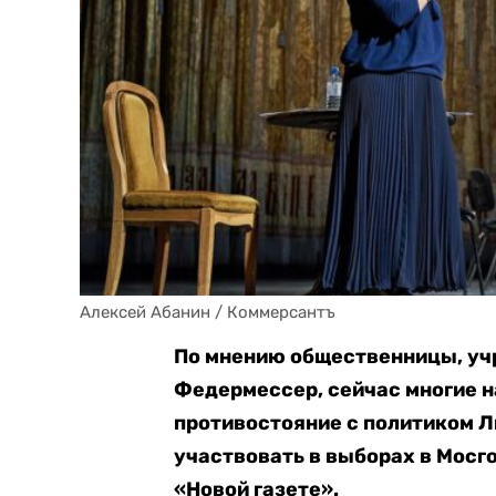
Алексей Абанин / Коммерсантъ
По мнению общественницы, уч
Федермессер, сейчас многие н
противостояние с политиком Л
участвовать в выборах в Мосг
«Новой газете».