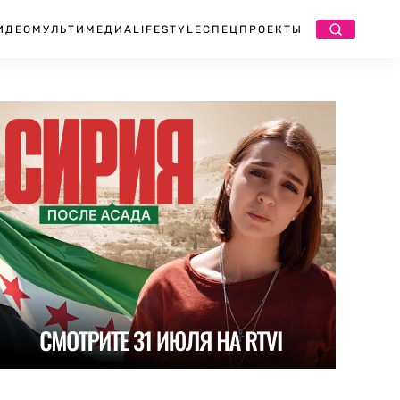
ИДЕО
МУЛЬТИМЕДИА
LIFESTYLE
СПЕЦПРОЕКТЫ