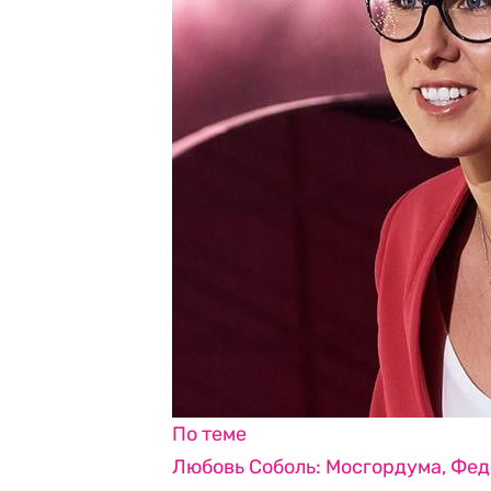
По теме
Любовь Соболь: Мосгордума, Фе