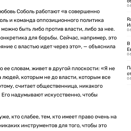
о
06
Любовь Соболь работают «в совершенно
R
оль и команда оппозиционного политика
И
 можно быть либо против власти, либо за нее.
0
онкретика для борьбы. Сейчас, например, это
В
яние с властью идет через это», — объяснила
Е
06
П
о ее словам, живет в другой плоскости: «Я не
о
за людей, которым не до власти, которым все
06
этому, считает общественница, никакого
 Его надумывают искусственно, чтобы
же, кто слабее, тем, кто имеет право очень на
никаких инструментов для того, чтобы это