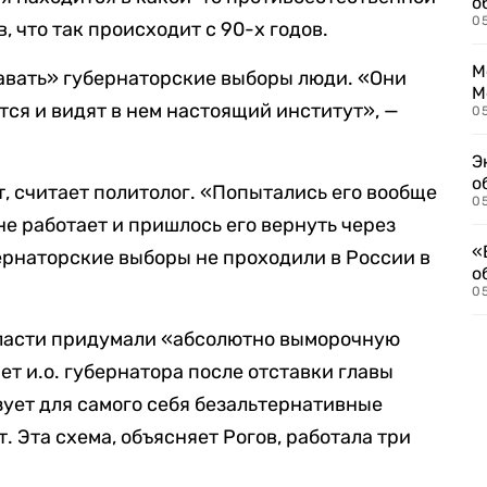
о
0
, что так происходит с 90-х годов.
М
давать» губернаторские выборы люди. «Они
М
ся и видят в нем настоящий институт», —
05
Э
о
т, считает политолог. «Попытались его вообще
05
 не работает и пришлось его вернуть через
«
бернаторские выборы не проходили в России в
о
05
 власти придумали «абсолютно выморочную
ет и.о. губернатора после отставки главы
зует для самого себя безальтернативные
. Эта схема, объясняет Рогов, работала три