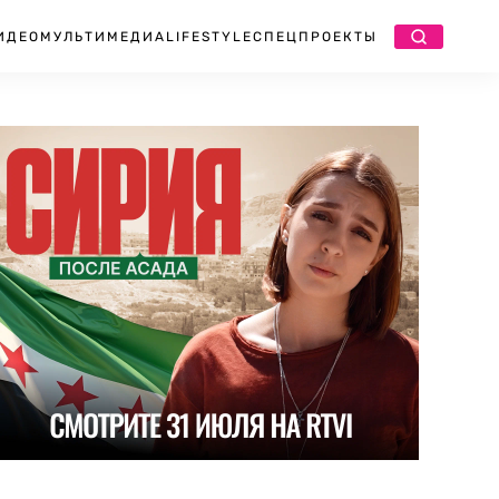
ИДЕО
МУЛЬТИМЕДИА
LIFESTYLE
СПЕЦПРОЕКТЫ