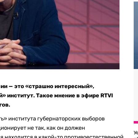
ии — это «страшно интересный»,
 институт. Такое мнение в эфире RTVI
гов.
ть» института губернаторских выборов
ционирует не так, как он должен
У
я находится в какой-то противоестественной