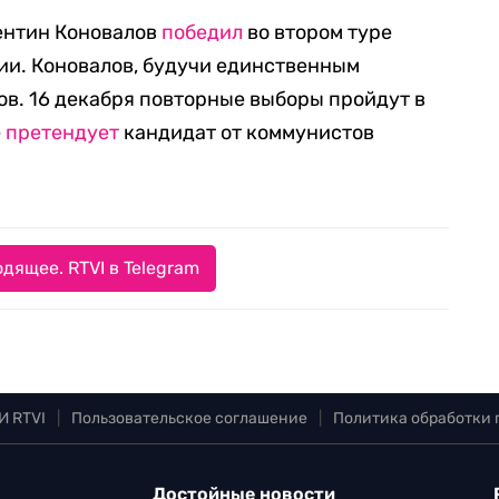
лентин Коновалов
победил
во втором туре
ии. Коновалов, будучи единственным
ов. 16 декабря повторные выборы пройдут в
е
претендует
кандидат от коммунистов
дящее. RTVI в Telegram
И RTVI
|
Пользовательское соглашение
|
Политика обработки
Достойные новости