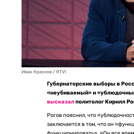
Иван Краснов / RTVI
Губернаторские выборы в Росс
«неубиваемый» и «ублюдочный»
высказал
политолог Кирилл Ро
Рогов пояснил, что «ублюдочнос
заключается в том, что он «функ
функционировать». «Он все врем