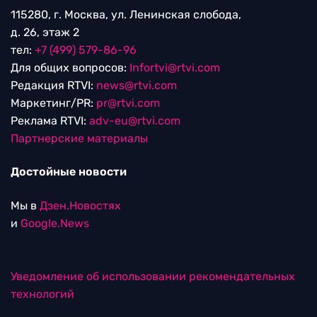
115280, г. Москва, ул. Ленинская слобода,
д. 26, этаж 2
тел:
+7 (499) 579-86-96
Для общих вопросов:
Infortvi@rtvi.com
Редакция RTVI:
news@rtvi.com
Маркетинг/PR:
pr@rtvi.com
Реклама RTVI:
adv-eu@rtvi.com
Партнерские материалы
Достойные новости
Мы в
Дзен.Новостях
и
Google.News
Уведомление об использовании рекомендательных
технологий