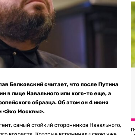
лав Белковский считает, что после Путина
н в лице Навального или кого-то еще, а
опейского образца. Об этом он 4 июня
и «Эхо Москвы».
гент, самый стойкий сторонников Навального,
П
ого возраста. Которые вспоминали свою уже