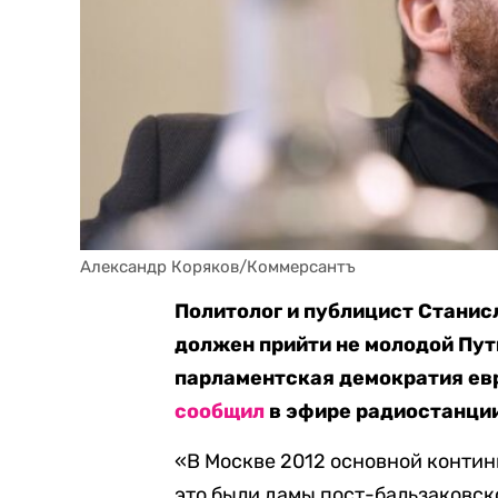
Александр Коряков/Коммерсантъ
Политолог и публицист Станис
должен прийти не молодой Пути
парламентская демократия евр
сообщил
в эфире радиостанци
«В Москве 2012 основной контин
это были дамы пост-бальзаковск