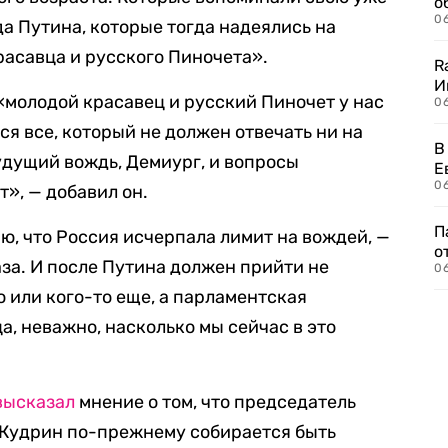
о
06
а Путина, которые тогда надеялись на
расавца и русского Пиночета».
R
И
 «молодой красавец и русский Пиночет у нас
0
я все, который не должен отвечать ни на
В
удущий вождь, Демиург, и вопросы
Е
06
т», — добавил он.
П
ю, что Россия исчерпала лимит на вождей, —
о
аза. И после Путина должен прийти не
06
 или кого-то еще, а парламентская
, неважно, насколько мы сейчас в это
высказал
мнение о том, что председатель
 Кудрин по-прежнему собирается быть