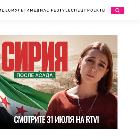
ИДЕО
МУЛЬТИМЕДИА
LIFESTYLE
СПЕЦПРОЕКТЫ