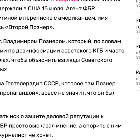
п
07
держали в США 15 июля. Агент ФБР
утиной в переписке с американцем, имя
«
сь «Второй Познер».
т
07
 с Владимиром Познером, который, по словам
«
нии по дезинформации советского КГБ и часто
о
07
лах, чтобы объяснять взгляды Советского
ны».
R
о
на Гостелерадио СССР, которое сам Познер
07
ропагандой», вовсе не значит, что он был
ать иск о защите деловой репутации к
БР просто высказал мнение, а спорить с ним
журналист не хочет.