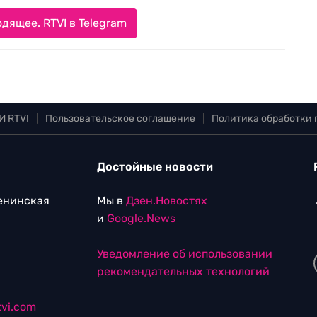
дящее. RTVI в Telegram
И RTVI
|
Пользовательское соглашение
|
Политика обработки
Достойные новости
Ленинская
Мы в
Дзен.Новостях
и
Google.News
Уведомление об использовании
рекомендательных технологий
vi.com