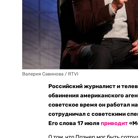
Валерия Савинова / RTVI
Российский журналист и теле
обвинения американского агент
советское время он работал на
сотрудничал с советскими спец
Его слова 17 июля
приводит
«М
О том, что Познер мог быть сотр