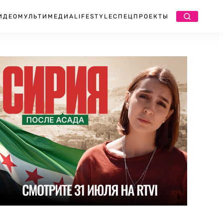
ИДЕО
МУЛЬТИМЕДИА
LIFESTYLE
СПЕЦПРОЕКТЫ