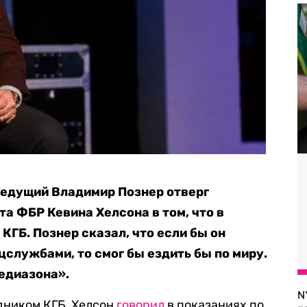
ведущий Владимир Познер отверг
а ФБР Кевина Хелсона в том, что в
 КГБ. Познер сказал, что если бы он
службами, то смог бы ездить бы по миру.
едиазона».
N
удником КГБ, Хелсон
говорил
в показаниях по