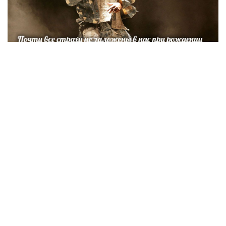
Фотография:
Yui Mok / FA Bobo / PIXSELL / PA Images/ TASS