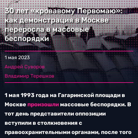
30 лет «кровавому Первомаю»:
как демонстрация в Москве
переросла в массовые
беспорядки
1 мая 2023
Андрей Суворов
Владимир Терешков
1 мая 1993 года на Гагаринской площади в
Москве
произошли
массовые беспорядки. В
тот день представители оппозиции
вступили в столкновения с
правоохранительными органами, после того