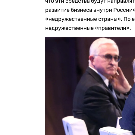
что эти средства будут направлять
развитие бизнеса внутри России»
«недружественные страны». По ег
недружественные «правители».