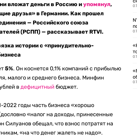
с
они вложат деньги в Россию и
упомянул
,
07
ящие друзья» в Германии. Как прошел
N
единения — Российского союза
п
телей (РСПП) — рассказывает RTVI.
07
вязка истории с «принудительно-
«
т
бизнеса
07
ет
5%
.
Он коснется 0,1% компаний с прибылью
«
о
гля, малого и среднего бизнеса. Минфин
07
ублей в
дефицитный
бюджет.
21-2022 годы часть бизнеса «хорошо
(дословно «налог на доходы, принесенные
н Силуанов обещал, что взнос потратят на
никам, «н
а что денег жалеть не надо».