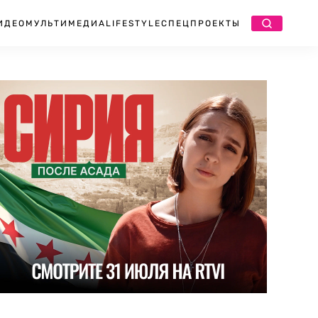
ИДЕО
МУЛЬТИМЕДИА
LIFESTYLE
СПЕЦПРОЕКТЫ