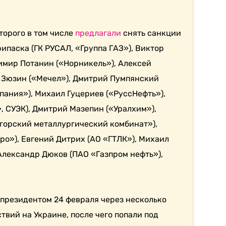
оторого в том числе
предлагали
снять санкции
ипаска (
ГК РУСАЛ, «Группа ГАЗ»), Виктор
димир Потанин («Норникель»), Алексей
 Зюзин («Мечел»), Дмитрий Пумпянский
пания»)
, Михаил Гуцериев («РуссНефть»),
 СУЭК), Дмитрий Мазепин («Уралхим»),
горский металлургический комбинат»),
ро»),
Евгений Дитрих (АО «ГТЛК»), Михаил
Александр Дюков (ПАО «Газпром нефть»),
с президентом 24 февраля
через несколько
ствий на Украине
, после чего попали под