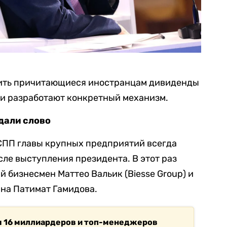
ить причитающиеся иностранцам дивиденды
и разработают конкретный механизм.
дали слово
СПП главы крупных предприятий всегда
сле выступления президента. В этот раз
й бизнесмен Маттео Вальик (Biesse Group)
и
ана
Патимат Гамидова.
м 16 миллиардеров и топ-менеджеров