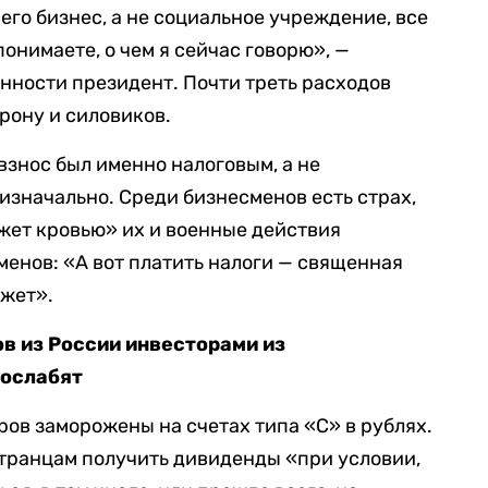
его бизнес, а не социальное учреждение, все
онимаете, о чем я сейчас говорю», —
енности президент.
Почти треть расходов
рону и силовиков.
взнос был именно налоговым, а не
изначально. Среди бизнесменов есть страх,
жет кровью» их и военные действия
сменов: «А вот платить налоги — священная
ажет».
в из России инвесторами из
 ослабят
ров заморожены на счетах типа
«
С
»
в рублях.
странцам получить дивиденды
«
при условии,