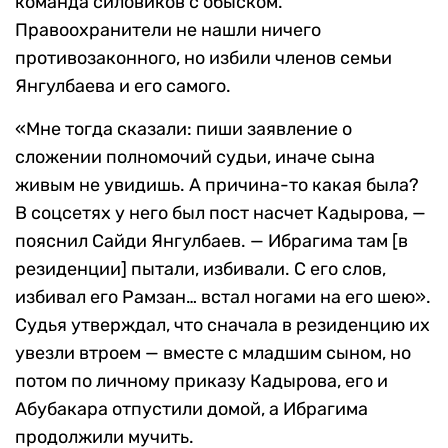
команда силовиков с обыском.
Правоохранители не нашли ничего
противозаконного, но избили членов семьи
Янгулбаева и его самого.
«Мне тогда сказали: пиши заявление о
сложении полномочий судьи, иначе сына
живым не увидишь. А причина-то какая была?
В соцсетях у него был пост насчет Кадырова, —
пояснил Сайди Янгулбаев. — Ибрагима там [в
резиденции] пытали, избивали. С его слов,
избивал его Рамзан… встал ногами на его шею».
Судья утверждал, что сначала в резиденцию их
увезли втроем — вместе с младшим сыном, но
потом по личному приказу Кадырова, его и
Абубакара отпустили домой, а Ибрагима
продолжили мучить.