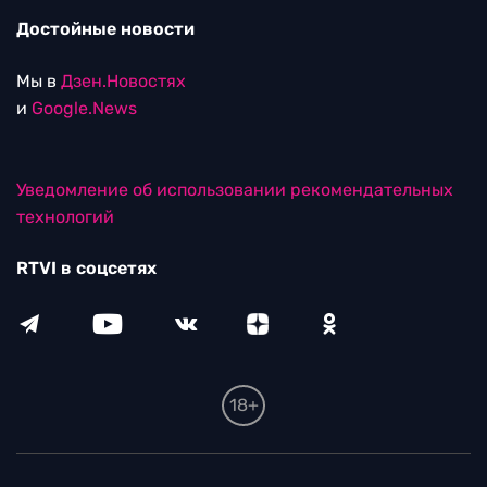
Достойные новости
Мы в
Дзен.Новостях
и
Google.News
Уведомление об использовании рекомендательных
технологий
RTVI в соцсетях
18+