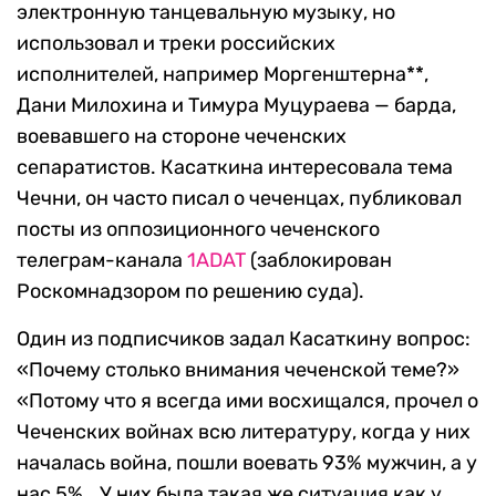
электронную танцевальную музыку, но
использовал и треки российских
исполнителей, например Моргенштерна**,
Дани Милохина и Тимура Муцураева — барда,
воевавшего на стороне чеченских
сепаратистов. Касаткина интересовала тема
Чечни, он часто писал о чеченцах, публиковал
посты из оппозиционного чеченского
телеграм-канала
1ADAT
(заблокирован
Роскомнадзором по решению суда).
Один из подписчиков задал Касаткину вопрос:
«Почему столько внимания чеченской теме?»
«Потому что я всегда ими восхищался, прочел о
Чеченских войнах всю литературу, когда у них
началась война, пошли воевать 93% мужчин, а у
нас 5%… У них была такая же ситуация как у