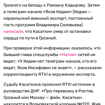
Грозного на беседу к Рамзану Кадырову. Затем
в телеграм-канале «Яков Кедми» (Кедми —
израильский военный эксперт, постоянный
гость программ Владимира Соловьева)
написали
, что Касаткин умер от остановки
сердца по пути в Грозный.
При проверке этой информации, оказалось, что
бывший глава спецслужбы
«Натив»
сетей не
ведет. «У Кедми нет телеграм-канала, кто его
ведет, Яков Иосифович не знает», — рассказали
корреспонденту RTVI в окружении эксперта.
Судьбу Касаткина прояснил RTVI источник в
руководстве ДНР. «Про перевозку в Ростов,
Грозный или Москву — фейк. Касаткин
находится в Волновахской колонии №120. Жив