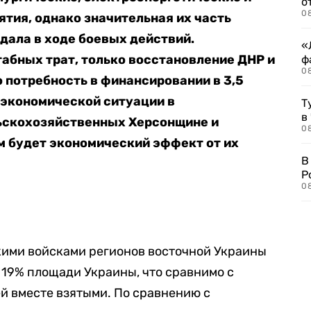
о
08
тия, однако значительная их часть
дала в ходе боевых действий.
«
абных трат,
только восстановление
ДНР и
ф
0
 потребность в финансировании в 3,5
 экономической ситуации в
Т
в
ьскохозяйственных Херсонщине и
08
им будет экономический эффект от их
В
Р
08
ими войсками регионов восточной Украины
о 19% площади Украины
, что сравнимо с
й вместе взятыми. По сравнению с