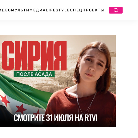
ИДЕО
МУЛЬТИМЕДИА
LIFESTYLE
СПЕЦПРОЕКТЫ