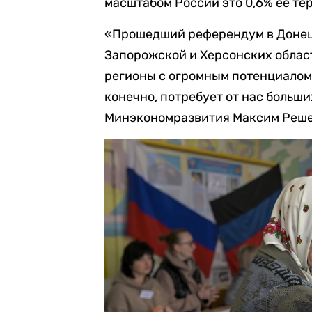
масштабом России это 0,6% ее те
«Прошедший референдум в Донец
Запорожской и Херсонских област
регионы с огромным потенциалом.
конечно, потребует от нас больши
Минэкономразвития Максим Решет