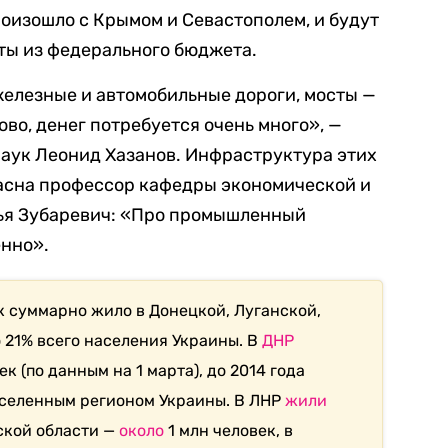
роизошло с Крымом и Севастополем, и будут
ты из федерального бюджета.
железные и автомобильные дороги, мосты —
ово, денег потребуется очень много», —
аук Леонид Хазанов.
Инфраструктура этих
ласна
профессор кафедры экономической и
ья Зубаревич:
«Про промышленный
нно».
ек суммарно жило
в Донецкой, Луганской,
 21% всего населения Украины.
В
ДНР
к (по данным на 1 марта), до 2014 года
аселенным регионом Украины. В ЛНР
жили
нской области —
около
1 млн человек, в