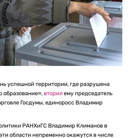
ень успешной территории, где разрушена
о образование»,
вторил
ему председатель
орговле Госдумы, единоросс Владимир
политики РАНХиГС Владимир Климанов в
э
ти области непременно окажутся в числе