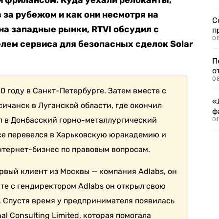
 и фрилансом. Куда уехали релоканты,
 за рубежом и как они несмотря на
С
а западные рынки, RTVI обсудил с
п
08
лем сервиса для безопасных сделок Solar
П
о
08
0 году в Санкт-Петербурге. Затем вместе с
«
ичанск в Луганской области, где окончил
ф
л в Донбасский горно-металлургический
0
рсе перевелся в Харьковскую юракадемию и
нтернет-бизнес по правовым вопросам.
рвый клиент из Москвы — компания Adlabs, он
те с гендиректором Adlabs он открыл свою
 Спустя время у предпринимателя появилась
al Consulting Limited, которая помогала