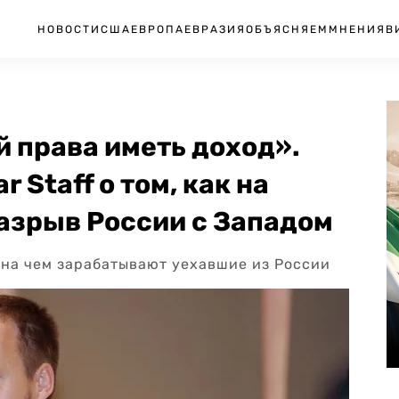
НОВОСТИ
США
ЕВРОПА
ЕВРАЗИЯ
ОБЪЯСНЯЕМ
МНЕНИЯ
В
й права иметь доход».
 Staff о том, как на
азрыв России с Западом
 и на чем зарабатывают уехавшие из России