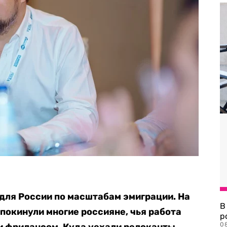
ля России по масштабам эмиграции. На
В
покинули многие россияне, чья работа
р
08