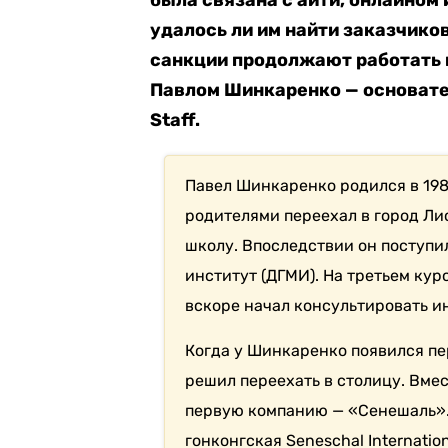
была связана с айти, онлайном
удалось ли им найти заказчиков
санкции продолжают работать н
Павлом Шинкаренко — основате
Staff.
Павел Шинкаренко родился в 198
родителями переехал в город Лис
школу. Впоследствии он поступи
институт (ДГМИ). На третьем ку
вскоре начал консультировать и
Когда у Шинкаренко появился пе
решил переехать в столицу. Вмес
первую компанию — «Сенешаль».
гонконгская Seneschal Internation