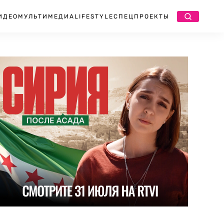
ИДЕО
МУЛЬТИМЕДИА
LIFESTYLE
СПЕЦПРОЕКТЫ