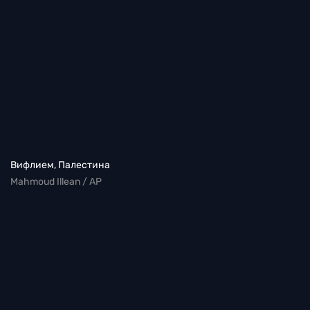
Вифлием, Палестина
Mahmoud Illean / AP