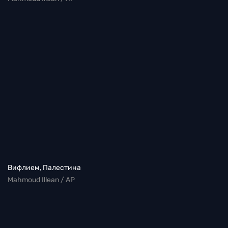
Вифлием, Палестина
Mahmoud Illean / AP