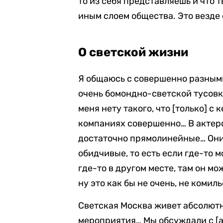
то из себя представляешь и что 
иным слоем общества. Это везде 
О светской жизни
Я общаюсь с совершенно разными
очень бомондно-светской тусовко
меня нету такого, что [только] с 
компаниях совершенно… В актерс
достаточно прямолинейные… Они
обидчивые, то есть если где-то 
где-то в другом месте, там он мо
ну это как бы не очень, не комил
Светская Москва живет абсолютн
мероприятия… Мы обсуждали с [а