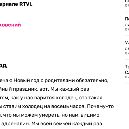
о
риале RTVI.
07
П
ковский
л
07
У
э
07
од
Т
С
07
речаю Новый год с родителями обязательно,
ейный праздник, вот. Мы каждый раз
ем, как у нас варится холодец, это такая
мы ставим холодец на восемь часов. Почему-то
, что мы можем умереть, но нам, видимо,
 адреналин. Мы всей семьей каждый раз