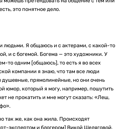
ты можешь претендовать на общение с тем или
есть, это понятное дело.
 людьми. Я общаюсь и с актерами, с какой-то
й, и с богемой. Богема — это художники. У
кем-то одним [общаюсь], то есть я во всех
кой компании я знаю, что там все люди
 душевные, прямолинейные, но они очень
мой юмор, который я могу, например, пошутить
жет не прокатить и мне могут сказать: «Леш,
ьфо».
о так же, как она жила. Происходят
рт-экспертом и блогером] Викой Шеляговой,