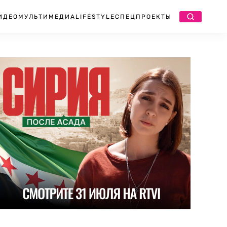
ИДЕО
МУЛЬТИМЕДИА
LIFESTYLE
СПЕЦПРОЕКТЫ