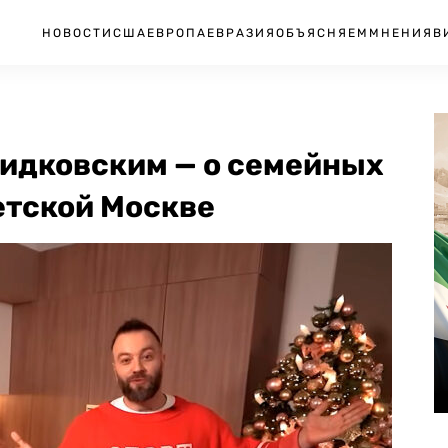
НОВОСТИ
США
ЕВРОПА
ЕВРАЗИЯ
ОБЪЯСНЯЕМ
МНЕНИЯ
В
идковским — о семейных
етской Москве