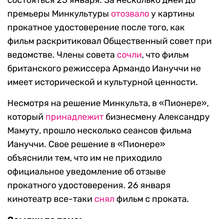
состояться 25 января. За несколько дней до
премьеры Минкультуры
отозвало
у картины
прокатное удостоверение после того, как
фильм раскритиковал Общественный совет при
ведомстве. Члены совета
сочли
, что фильм
британского режиссера Армандо Иануччи не
имеет исторической и культурной ценности.
Несмотря на решение Минкульта, в «Пионере»,
который
принадлежит
бизнесмену Александру
Мамуту, прошло несколько сеансов фильма
Иануччи. Свое решение в «Пионере»
объяснили тем, что им не приходило
официальное уведомление об отзыве
прокатного удостоверения. 26 января
кинотеатр все-таки
снял
фильм с проката.