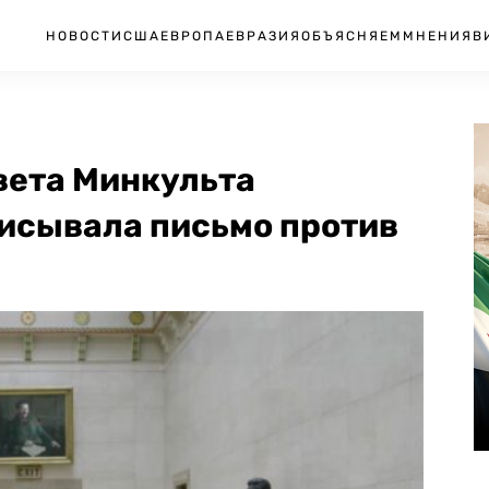
НОВОСТИ
США
ЕВРОПА
ЕВРАЗИЯ
ОБЪЯСНЯЕМ
МНЕНИЯ
В
вета Минкульта
писывала письмо против