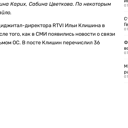
и
ина Карих, Сабина Цветкова. По некоторым
0
айло.
С
Г
диджитал-директора RTVI Ильи Клишина в
07
сле того, как в СМИ появились новости о связи
ьмом ОС. В посте Клишин перечислил 36
Ф
в
07
М
р
07