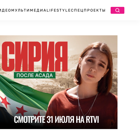
ИДЕО
МУЛЬТИМЕДИА
LIFESTYLE
СПЕЦПРОЕКТЫ