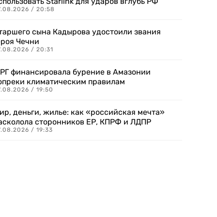
спользовать Starlink для ударов вглубь РФ
7.08.2026 / 20:58
таршего сына Кадырова удостоили звания
ероя Чечни
.08.2026 / 20:31
РГ финансировала бурение в Амазонии
опреки климатическим правилам
.08.2026 / 19:50
ир, деньги, жилье: как «российская мечта»
асколола сторонников ЕР, КПРФ и ЛДПР
.08.2026 / 19:33