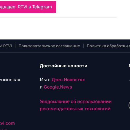
дящее. RTVI в Telegram
И RTVI
|
Пользовательское соглашение
|
Политика обработки
Достойные новости
Ленинская
Мы в
Дзен.Новостях
и
Google.News
Уведомление об использовании
рекомендательных технологий
vi.com