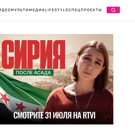
ИДЕО
МУЛЬТИМЕДИА
LIFESTYLE
СПЕЦПРОЕКТЫ