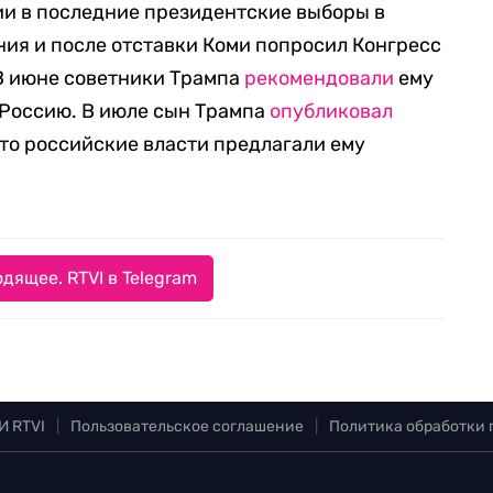
ии в последние президентские выборы в
ния и после отставки Коми попросил Конгресс
В июне советники Трампа
рекомендовали
ему
 Россию. В июле сын Трампа
опубликовал
что российские власти предлагали ему
дящее. RTVI в Telegram
И RTVI
|
Пользовательское соглашение
|
Политика обработки