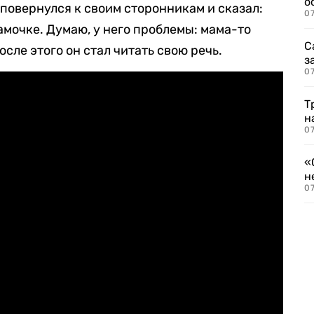
о
 повернулся к своим сторонникам и сказал:
07
амочке. Думаю, у него проблемы: мама-то
С
осле этого он стал читать свою речь.
з
07
Т
н
07
«
н
07