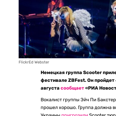
FlickrEd Webster
Немецкая группа Scooter прил
фестивале ZBFest. Он пройдет 4
августа
сообщает
«РИА Новост
Вокалист группы Эйч Пи Бакстер
прошел хорошо. Группа должна в
Украины
пригрозили
Scooter тюр