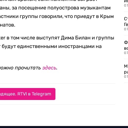
и
0
раны, за посещение полуострова музыкантам
астники группы говорили, что приедут в Крым
С
натов.
Г
07
er в том числе выступят Дима Билан и группы
Ф
r будут единственными иностранцами на
в
07
М
можно прочитать
здесь
.
р
07
дящее. RTVI в Telegram