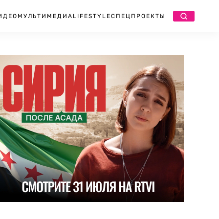
ИДЕО
МУЛЬТИМЕДИА
LIFESTYLE
СПЕЦПРОЕКТЫ