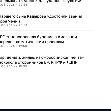
спользовать Starlink для ударов вглубь РФ
7.08.2026 / 20:58
таршего сына Кадырова удостоили звания
ероя Чечни
.08.2026 / 20:31
РГ финансировала бурение в Амазонии
опреки климатическим правилам
.08.2026 / 19:50
ир, деньги, жилье: как «российская мечта»
асколола сторонников ЕР, КПРФ и ЛДПР
.08.2026 / 19:33