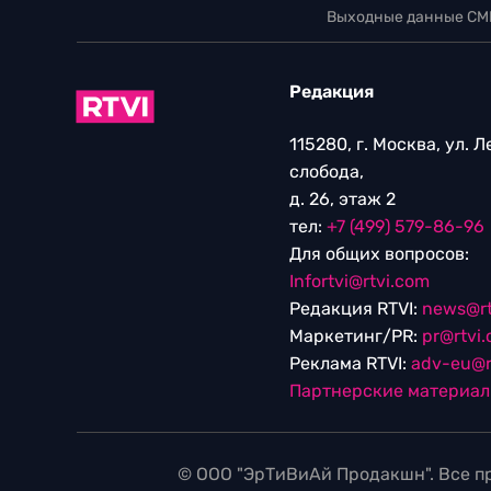
Выходные данные СМ
Редакция
115280, г. Москва, ул. 
слобода,
д. 26, этаж 2
тел:
+7 (499) 579-86-96
Для общих вопросов:
Infortvi@rtvi.com
Редакция RTVI:
news@rt
Маркетинг/PR:
pr@rtvi
Реклама RTVI:
adv-eu@r
Партнерские материа
© ООО "ЭрТиВиАй Продакшн". Все пр