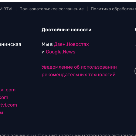
И RTVI
|
Пользовательское соглашение
|
Политика обработки
Достойные новости
Ленинская
Мы в
Дзен.Новостях
и
Google.News
Уведомление об использовании
рекомендательных технологий
vi.com
.com
tvi.com
лы
ава защищены. При цитировании материалов активная г