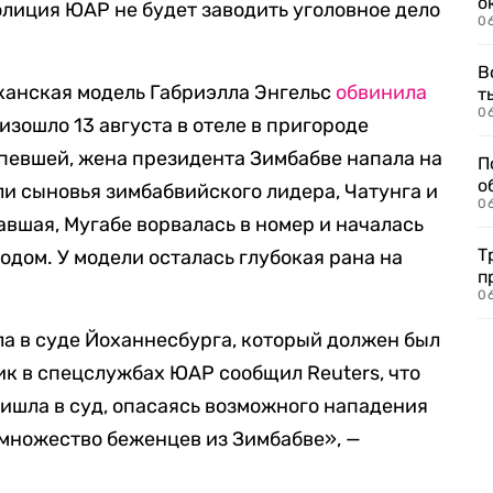
о
олиция ЮАР не будет заводить уголовное дело
06
В
канская модель Габриэлла Энгельс
обвинила
т
06
изошло 13 августа в отеле в пригороде
певшей, жена президента Зимбабве напала на
П
о
ли сыновья зимбабвийского лидера, Чатунга и
06
авшая, Мугабе ворвалась в номер и началась
Т
одом. У модели осталась глубокая рана на
п
06
ла в суде Йоханнесбурга, который должен был
ик в спецслужбах ЮАР сообщил Reuters, что
ишла в суд, опасаясь возможного нападения
множество беженцев из Зимбабве», —