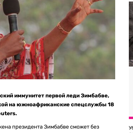
ский иммунитет первой леди Зимбабве,
ылкой на южноафриканские спецслужбы 18
uters.
 жена президента Зимбабве сможет без
У