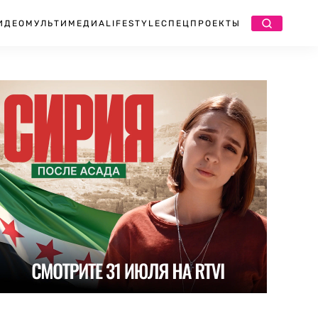
ИДЕО
МУЛЬТИМЕДИА
LIFESTYLE
СПЕЦПРОЕКТЫ