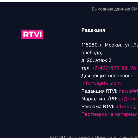
Выходные данные СМ
Редакция
115280, г. Москва, ул. 
слобода,
д. 26, этаж 2
тел:
+7 (499) 579-86-96
Для общих вопросов:
Infortvi@rtvi.com
Редакция RTVI:
news@rt
Маркетинг/PR:
pr@rtvi
Реклама RTVI:
adv-eu@r
Партнерские материа
© ООО "ЭрТиВиАй Продакшн". Все пр