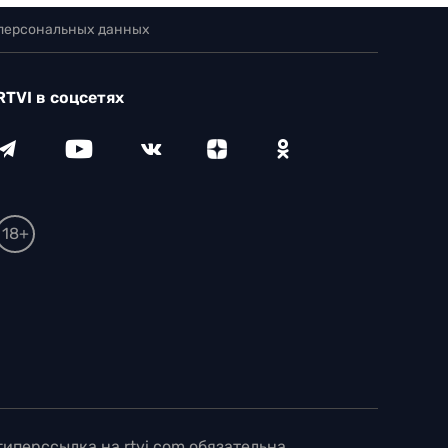
 персональных данных
RTVI в соцсетях
18+
иперссылка на rtvi.com обязательна