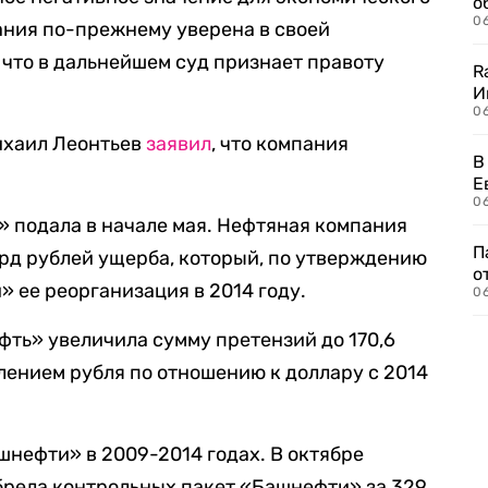
о
06
ания по-прежнему уверена в своей
 что в дальнейшем суд признает правоту
R
И
0
ихаил Леонтьев
заявил
, что компания
В
Е
06
 подала в начале мая. Нефтяная компания
П
лрд рублей ущерба, который, по утверждению
о
 ее реорганизация в 2014 году.
06
фть» увеличила сумму претензий до 170,6
лением рубля по отношению к доллару с 2014
нефти» в 2009-2014 годах. В октябре
брела контрольных пакет «Башнефти» за 329