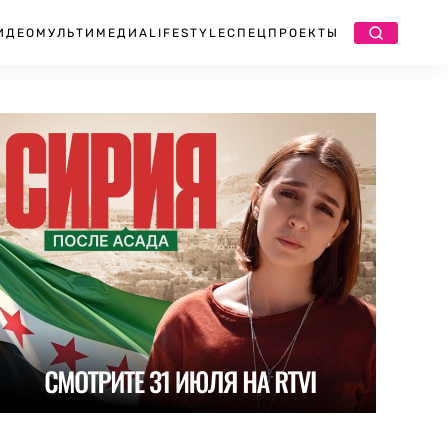
ИДЕО
МУЛЬТИМЕДИА
LIFESTYLE
СПЕЦПРОЕКТЫ