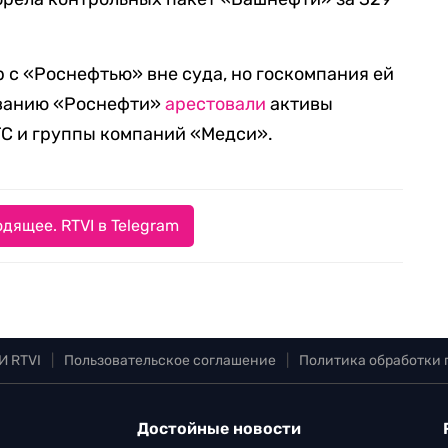
 с «Роснефтью» вне суда, но госкомпания ей
бованию «Роснефти»
арестовали
активы
ТС и группы компаний «Медси».
дящее. RTVI в Telegram
И RTVI
|
Пользовательское соглашение
|
Политика обработки
Достойные новости