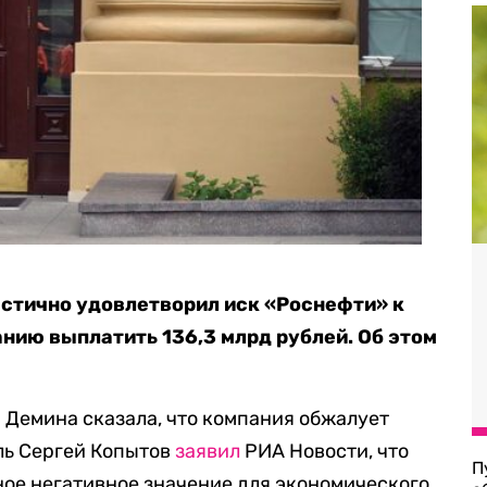
стично удовлетворил иск «Роснефти» к
нию выплатить 136,3 млрд рублей. Об этом
 Демина сказала, что компания обжалует
ль Сергей Копытов
заявил
РИА Новости, что
П
ое негативное значение для экономического