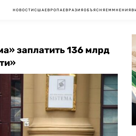
НОВОСТИ
США
ЕВРОПА
ЕВРАЗИЯ
ОБЪЯСНЯЕМ
МНЕНИЯ
В
ма» заплатить 136 млрд
фти»