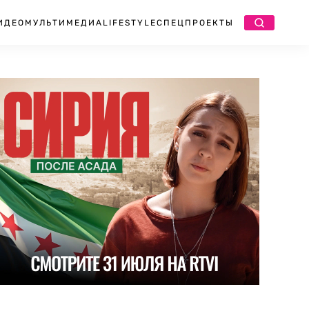
ИДЕО
МУЛЬТИМЕДИА
LIFESTYLE
СПЕЦПРОЕКТЫ