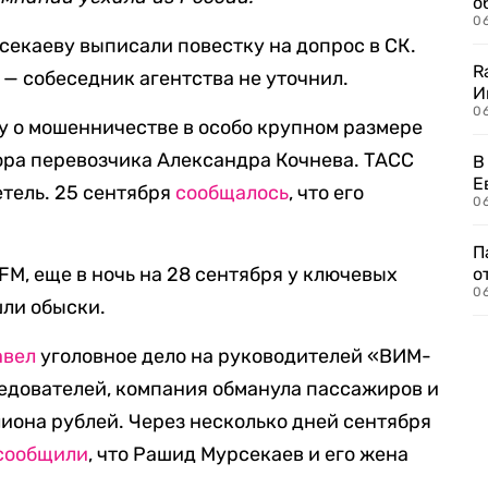
о
06
секаеву выписали повестку на допрос в СК.
R
 — собеседник агентства не уточнил.
И
0
лу о мошенничестве в особо крупном размере
ора перевозчика Александра Кочнева. ТАСС
В
Е
етель. 25 сентября
сообщалось
, что его
06
П
FM, еще в ночь на 28 сентября у ключевых
о
06
ли обыски.
авел
уголовное дело на руководителей «ВИМ-
ледователей, компания обманула пассажиров и
иона рублей. Через несколько дней сентября
сообщили
, что Рашид Мурсекаев и его жена