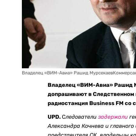
Владелец «ВИМ-Авиа» Рашид МурсекаевКоммерса
Владелец «ВИМ-Авиа» Рашид Му
допрашивают в Следственном к
радиостанция Business FM со 
UPD.
С
ледователи
задержали
ге
Александра Кочнева и главного 
представителя СК, владельцы к