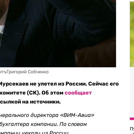
нтъГригорий Собченко
рсекаев не улетел из России. Сейчас его
омитете (СК). Об этом
сообщает
ссылкой на источники.
нерального директора «ВИМ-Авиа»
бухгалтера компании. По словам
П
омпании уехали из России.