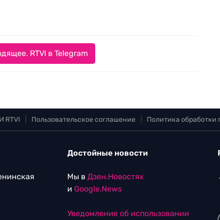
дящее. RTVI в Telegram
И RTVI
|
Пользовательское соглашение
|
Политика обработки
Достойные новости
Ленинская
Мы в
Дзен.Новостях
и
Google.News
Уведомление об использовании