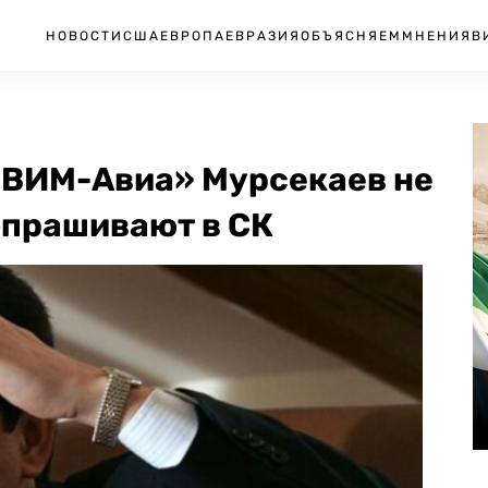
НОВОСТИ
США
ЕВРОПА
ЕВРАЗИЯ
ОБЪЯСНЯЕМ
МНЕНИЯ
В
 «ВИМ-Авиа» Мурсекаев не
допрашивают в СК