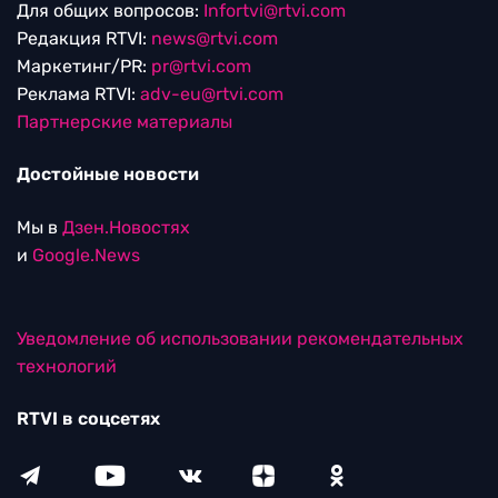
Для общих вопросов:
Infortvi@rtvi.com
Редакция RTVI:
news@rtvi.com
Маркетинг/PR:
pr@rtvi.com
Реклама RTVI:
adv-eu@rtvi.com
Партнерские материалы
Достойные новости
Мы в
Дзен.Новостях
и
Google.News
Уведомление об использовании рекомендательных
технологий
RTVI в соцсетях