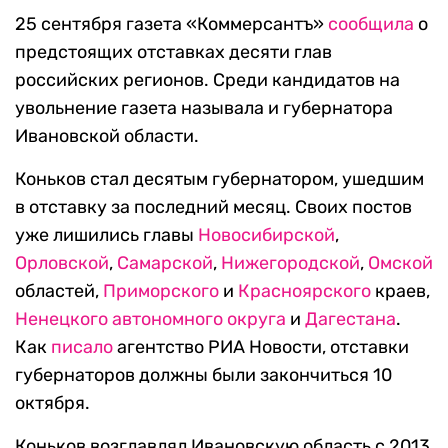
25 сентября газета «Коммерсантъ»
сообщила
о
предстоящих отставках десяти глав
российских регионов. Среди кандидатов на
увольнение газета называла и губернатора
Ивановской области.
Коньков стал десятым губернатором, ушедшим
в отставку за последний месяц. Своих постов
уже лишились главы
Новосибирской
,
Орловской
,
Самарской
,
Нижегородской
,
Омской
областей,
Приморского
и
Красноярского
краев,
Ненецкого автономного округа
и
Дагестана
.
Как
писало
агентство РИА Новости, отставки
губернаторов должны были закончиться 10
октября.
Коньков возглавлял Ивановскую область с 2013