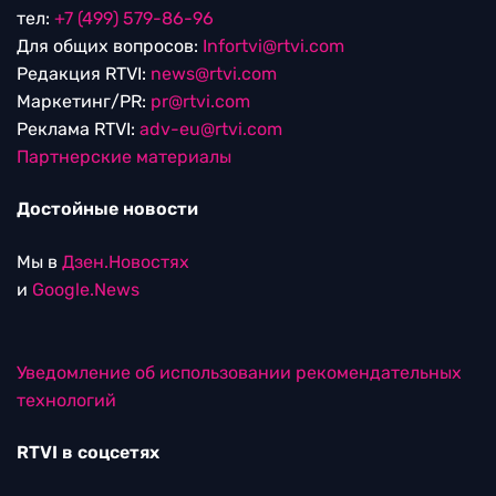
тел:
+7 (499) 579-86-96
Для общих вопросов:
Infortvi@rtvi.com
Редакция RTVI:
news@rtvi.com
Маркетинг/PR:
pr@rtvi.com
Реклама RTVI:
adv-eu@rtvi.com
Партнерские материалы
Достойные новости
Мы в
Дзен.Новостях
и
Google.News
Уведомление об использовании рекомендательных
технологий
RTVI в соцсетях