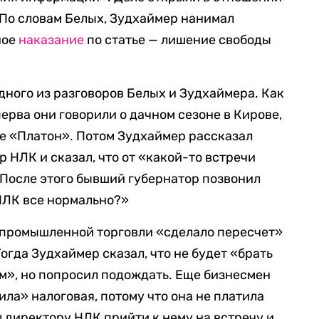
 По словам Белых, Зудхаймер нанимал
ное
наказание
по статье — лишение свободы
дного из разговоров Белых и Зудхаймера. Как
ерва они говорили о дачном сезоне в Кирове,
ме «Платон». Потом Зудхаймер рассказал
р НЛК и сказал, что от «какой-то встречи
 После этого бывший губернатор позвонил
 НЛК все нормально?»
о промышленной торговли «сделало пересчет»
Тогда Зудхаймер сказал, что не будет «брать
ам», но попросил подождать. Еще бизнесмен
ла» налоговая, потому что она не платила
л директору НЛК прийти к нему на встречу и