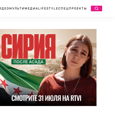
ИДЕО
МУЛЬТИМЕДИА
LIFESTYLE
СПЕЦПРОЕКТЫ