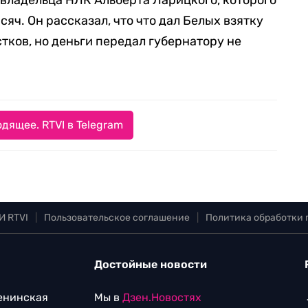
владельца НЛК Альберта Ларицкого, которого
яч. Он рассказал, что что дал Белых взятку
тков, но деньги передал губернатору не
дящее. RTVI в Telegram
И RTVI
|
Пользовательское соглашение
|
Политика обработки
Достойные новости
Ленинская
Мы в
Дзен.Новостях