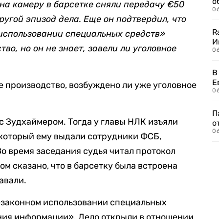
о
 на камеру в барсетке сняли передачу €50
06
ругой эпизод дела. Еще он подтвердил, что
R
использовании специальных средств»
И
во, но он не знает, завели ли уголовное
0
В
Е
 производство, возбуждено ли уже уголовное
06
П
с Зудхаймером. Тогда у главы НЛК изъяли
о
06
 который ему выдали сотрудники ФСБ,
Во время заседания судья читал протокол
ом сказано, что в барсетку была встроена
авали.
незаконном использовании специальных
ния информации». Дело открыли в отношении