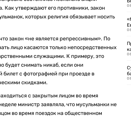
Б
0
а. Как утверждают его противники, закон
льманок, которых религия обязывает носить
«
Е
0
 что закон «не является репрессивным». По
П
вать лицо касаются только непосредственных
к
0
арственными служащими. К примеру, это
о будет снимать никаб, если они
С
 билет с фотографией при проезде в
б
0
ческими скидками.
аходиться с закрытым лицом во время
неделе министр заявляла, что мусульманки не
ицом во время поездок на общественном