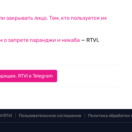
 закрывать лицо. Тем, кто пользуется их
 о запрете паранджи и никаба
— RTVI,
дящее. RTVI в Telegram
И RTVI
|
Пользовательское соглашение
|
Политика обработки