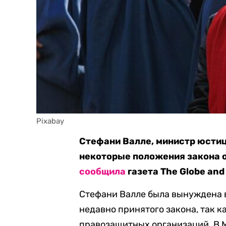
Pixabay
Стефани Валле, министр юстиц
некоторые положения закона о
сообщила
газета The Globe and 
Стефани Валле была вынуждена 
недавно принятого закона, так к
правозащитных организаций. В 