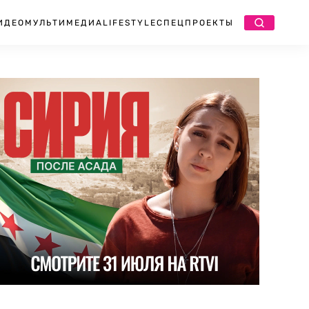
ИДЕО
МУЛЬТИМЕДИА
LIFESTYLE
СПЕЦПРОЕКТЫ