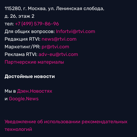
115280, г. Москва, ул. Ленинская слобода,
д. 26, этаж 2
тел:
+7 (499) 579-86-96
Для общих вопросов:
Infortvi@rtvi.com
Редакция RTVI:
news@rtvi.com
Маркетинг/PR:
pr@rtvi.com
Реклама RTVI:
adv-eu@rtvi.com
Партнерские материалы
Достойные новости
Мы в
Дзен.Новостях
и
Google.News
Уведомление об использовании рекомендательных
технологий