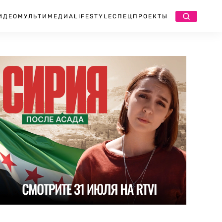
ИДЕО
МУЛЬТИМЕДИА
LIFESTYLE
СПЕЦПРОЕКТЫ