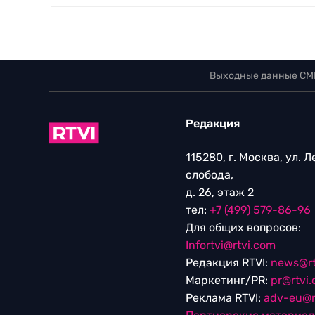
Выходные данные СМ
Редакция
115280, г. Москва, ул. 
слобода,
д. 26, этаж 2
тел:
+7 (499) 579-86-96
Для общих вопросов:
Infortvi@rtvi.com
Редакция RTVI:
news@rt
Маркетинг/PR:
pr@rtvi
Реклама RTVI:
adv-eu@r