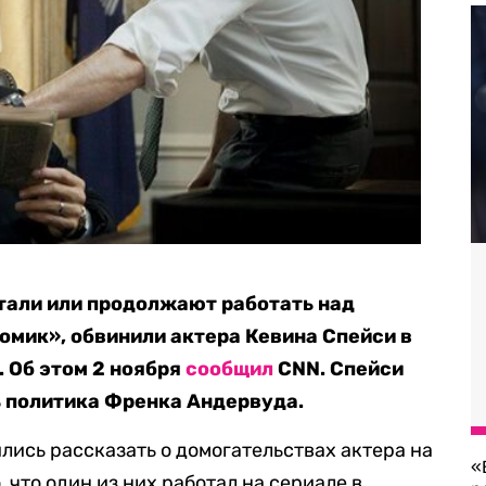
тали или продолжают работать над
омик», обвинили актера Кевина Спейси в
 Об этом 2 ноября
сообщил
CNN. Спейси
ь политика Френка Андервуда.
лись рассказать о домогательствах актера на
«
 что один из них работал на сериале в