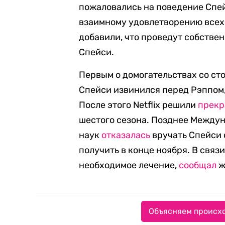
пожаловались на поведение Спей
взаимному удовлетворению всех
добавили, что проведут собстве
Спейси.
Первым о домогательствах со с
Спейси извинился перед Рэппом, 
После этого Netflix решили
прекр
шестого сезона. Позднее Между
наук
отказалась
вручать Спейси 
получить в конце ноября. В связ
необходимое лечение,
сообщал
ж
Объясняем происхо