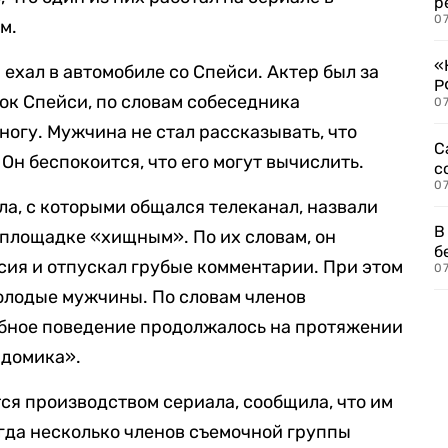
р
07
м.
«
 ехал в автомобиле со Спейси. Актер был за
Р
мок Спейси, по словам собеседника
07
 ногу. Мужчина не стал рассказывать, что
С
Он беспокоится, что его могут вычислить.
с
07
а, с которыми общался телеканал, назвали
В
площадке «хищным». По их словам, он
б
асия и отпускал грубые комментарии. При этом
07
олодые мужчины. По словам членов
обное поведение продолжалось на протяжении
 домика».
ся производством сериала, сообщила, что им
когда несколько членов съемочной группы