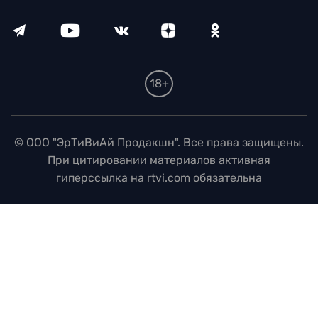
18+
© ООО "ЭрТиВиАй Продакшн". Все права защищены.
При цитировании материалов активная
гиперссылка на rtvi.com обязательна