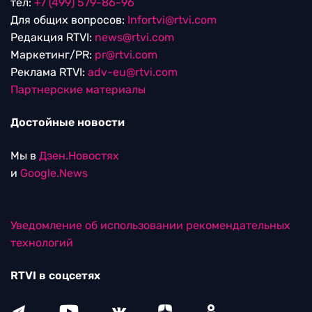
тел:
+7 (499) 579-86-96
Для общих вопросов:
Infortvi@rtvi.com
Редакция RTVI:
news@rtvi.com
Маркетинг/PR:
pr@rtvi.com
Реклама RTVI:
adv-eu@rtvi.com
Партнерские материалы
Достойные новости
Мы в
Дзен.Новостях
и
Google.News
Уведомление об использовании рекомендательных
технологий
RTVI в соцсетях