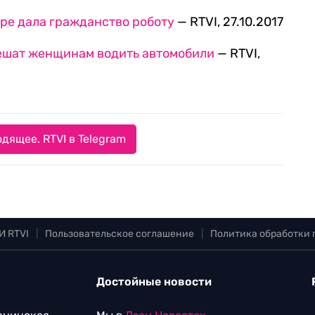
ре дала гражданство роботу
— RTVI, 27.10.2017
ешат женщинам водить автомобили
— RTVI,
дящее. RTVI в Telegram
И RTVI
|
Пользовательское соглашение
|
Политика обработки
Достойные новости