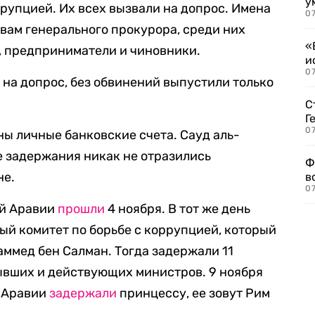
у
ррупцией. Их всех вызвали на допрос. Имена
07
вам генерального прокурора, среди них
«
 предприниматели и чиновники.
и
0
 на допрос, без обвинений выпустили только
С
Г
07
ы личные банковские счета. Сауд аль-
е задержания никак не отразились
Ф
не.
в
07
ой Аравии
прошли
4 ноября. В тот же день
ый комитет по борьбе с коррупцией, который
ммед бен Салман. Тогда задержали 11
ывших и действующих министров. 9 ноября
й Аравии
задержали
принцессу, ее зовут Рим