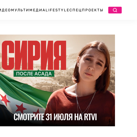
ИДЕО
МУЛЬТИМЕДИА
LIFESTYLE
СПЕЦПРОЕКТЫ