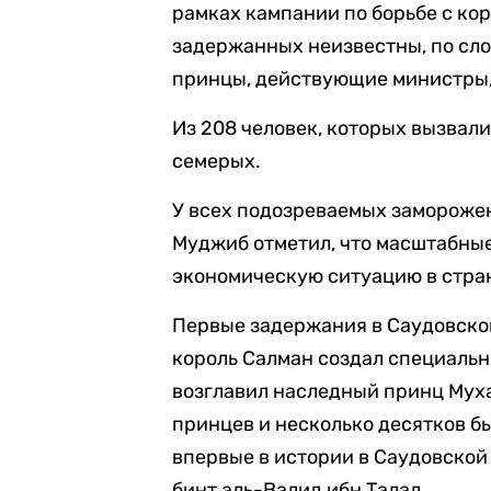
рамках кампании по борьбе с ко
задержанных неизвестны, по сло
принцы, действующие министры,
Из 208 человек, которых вызвали
семерых.
У всех подозреваемых заморожен
Муджиб отметил, что масштабны
экономическую ситуацию в стра
Первые задержания в Саудовск
король Салман создал специальн
возглавил наследный принц Муха
принцев и несколько десятков б
впервые в истории в Саудовско
бинт аль-Валид ибн Талал.