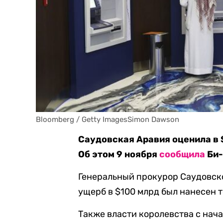
Bloomberg / Getty ImagesSimon Dawson
Саудовская Аравия оценила в 
Об этом 9 ноября
сообщила
Би-
Генеральный прокурор Саудовско
ущерб в $100 млрд был нанесен т
Также власти королевства с нач