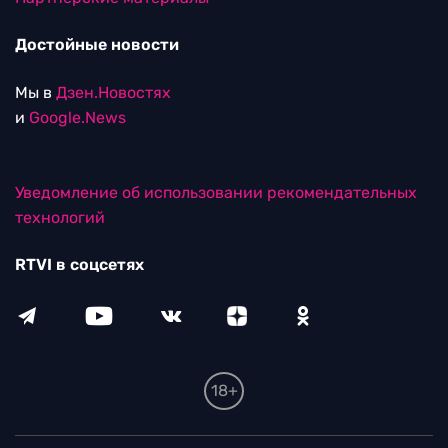
Достойные новости
Мы в
Дзен.Новостях
и
Google.News
Уведомление об использовании рекомендательных
технологий
RTVI в соцсетях
18+