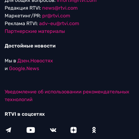
Для общих вопросов:
Infortvi@rtvi.com
Редакция RTVI:
news@rtvi.com
Маркетинг/PR:
pr@rtvi.com
Реклама RTVI:
adv-eu@rtvi.com
Партнерские материалы
Достойные новости
Мы в
Дзен.Новостях
и
Google.News
Уведомление об использовании рекомендательных
технологий
RTVI в соцсетях