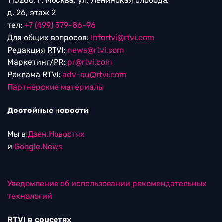
115280, г. Москва, ул. Ленинская слобода,
д. 26, этаж 2
тел:
+7 (499) 579-86-96
Для общих вопросов:
Infortvi@rtvi.com
Редакция RTVI:
news@rtvi.com
Маркетинг/PR:
pr@rtvi.com
Реклама RTVI:
adv-eu@rtvi.com
Партнерские материалы
Достойные новости
Мы в
Дзен.Новостях
и
Google.News
Уведомление об использовании рекомендательных
технологий
RTVI в соцсетях