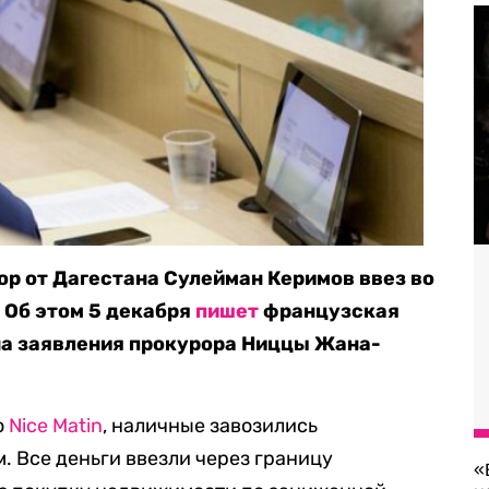
ор от Дагестана Сулейман Керимов ввез во
 Об этом 5 декабря
пишет
французская
 на заявления прокурора Ниццы Жана-
ю
Nice Matin
, наличные завозились
. Все деньги ввезли через границу
«