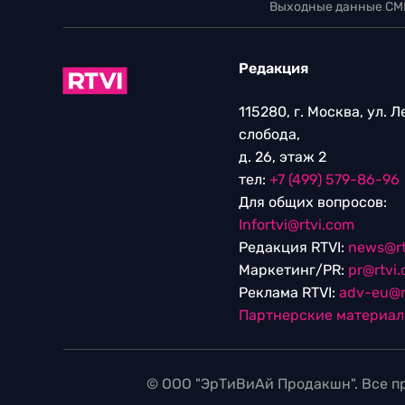
Выходные данные СМ
Редакция
115280, г. Москва, ул. 
слобода,
д. 26, этаж 2
тел:
+7 (499) 579-86-96
Для общих вопросов:
Infortvi@rtvi.com
Редакция RTVI:
news@rt
Маркетинг/PR:
pr@rtvi
Реклама RTVI:
adv-eu@r
Партнерские материа
© ООО "ЭрТиВиАй Продакшн". Все пр