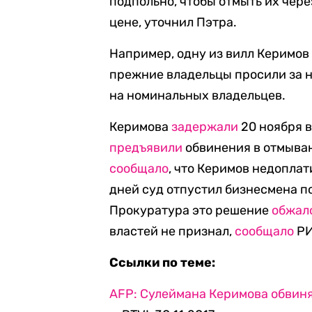
подпольно, чтобы отмыть их чер
цене, уточнил Пэтра.
Например, одну из вилл Керимов
прежние владельцы просили за н
на номинальных владельцев.
Керимова
задержали
20 ноября 
предъявили
обвинения в отмыван
сообщало
, что Керимов недоплат
дней суд отпустил бизнесмена по
Прокуратура это решение
обжал
властей не признал,
сообщало
РИ
Ссылки по теме:
AFP: Сулеймана Керимова обвиня