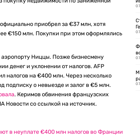
ез покупку недвижимости по заниженной
и
0
С
 официально приобрел за €37 млн, хотя
Г
07
ее €150 млн. Покупки при этом оформлялись
Ф
в
в аэропорту Ниццы. Позже бизнесмену
07
ии денег и уклонении от налогов. AFP
М
ил налогов на €400 млн. Через несколько
р
д подписку о невыезде и залог в €5 млн.
07
овала
. Керимов обвинения французских
А Новости со ссылкой на источник.
ют в неуплате €400 млн налогов во Франции