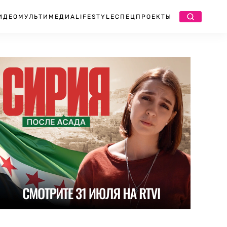
ИДЕО
МУЛЬТИМЕДИА
LIFESTYLE
СПЕЦПРОЕКТЫ