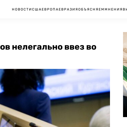
НОВОСТИ
США
ЕВРОПА
ЕВРАЗИЯ
ОБЪЯСНЯЕМ
МНЕНИЯ
В
в нелегально ввез во