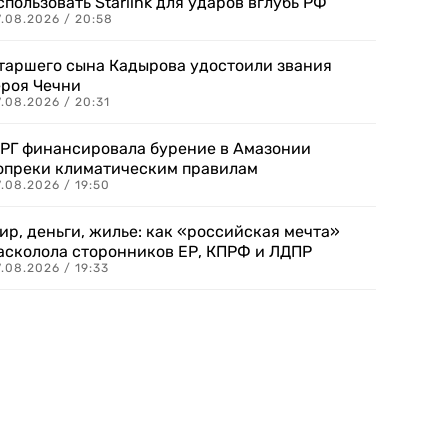
спользовать Starlink для ударов вглубь РФ
7.08.2026 / 20:58
таршего сына Кадырова удостоили звания
ероя Чечни
.08.2026 / 20:31
РГ финансировала бурение в Амазонии
опреки климатическим правилам
.08.2026 / 19:50
ир, деньги, жилье: как «российская мечта»
асколола сторонников ЕР, КПРФ и ЛДПР
.08.2026 / 19:33