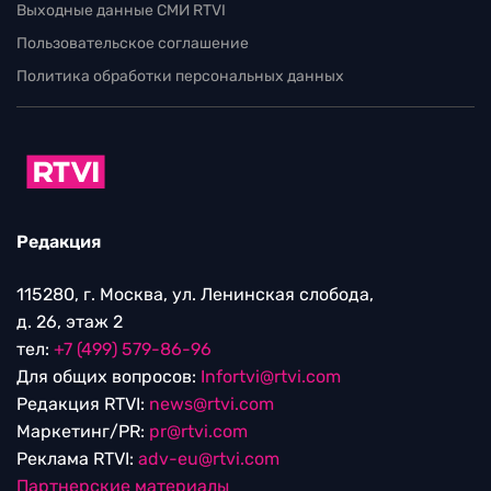
115280, г. Москва, ул. Ленинская слобода,
д. 26, этаж 2
тел:
+7 (499) 579-86-96
Для общих вопросов:
Infortvi@rtvi.com
Редакция RTVI:
news@rtvi.com
Маркетинг/PR:
pr@rtvi.com
Реклама RTVI:
adv-eu@rtvi.com
Партнерские материалы
Достойные новости
Мы в
Дзен.Новостях
и
Google.News
Уведомление об использовании рекомендательных
технологий