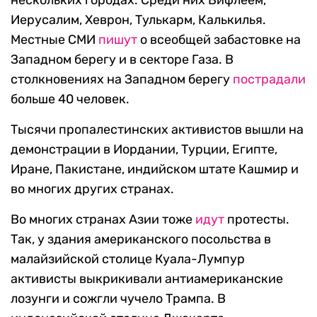
нескольких городах. Среди них Вифлеем,
Иерусалим, Хеврон, Тулькарм, Калькилья.
Местные СМИ
пишут
о всеобщей забастовке на
Западном берегу и в секторе Газа. В
столкновениях на Западном берегу
пострадали
больше 40 человек.
Тысячи пропалестинских активистов вышли на
демонстрации в Иордании, Турции, Египте,
Иране, Пакистане, индийском штате Кашмир и
во многих других странах.
Во многих странах Азии тоже
идут
протесты.
Так, у здания американского посольства в
малайзийской столице Куала-Лумпур
активисты выкрикивали антиамериканские
лозунги и сожгли чучело Трампа. В