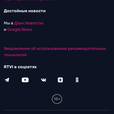
RTVI в соцсетях
18+
© ООО "ЭрТиВиАй Продакшн". Все права защищены.
При цитировании материалов активная
гиперссылка на rtvi.com обязательна