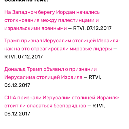
Иерусалима столицей Израиля
— RTVI,
06.12.2017
США признали Иерусалим столицей Израиля:
стоит ли опасаться беспорядков
— RTVI,
06.12.2017
Объясняем происходящее. RTVI в Telegram
Пентагон внезапно отстранил генерала,
отвечавшего за помощь Украине
«Люди друг друга любят»: что объединяет
фанатов Коржа из разных стран