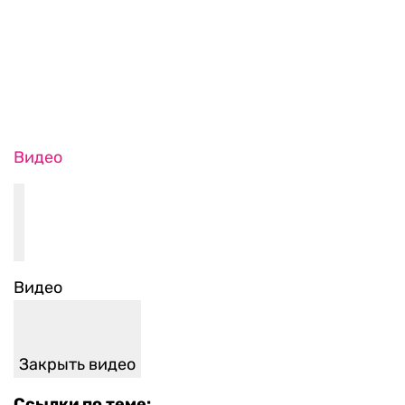
Видео
Закрыть видео
Ссылки по теме:
На Западном берегу Иордан начались
столкновения между палестинцами и
израильскими военными
— RTVI, 07.12.2017
Трамп признал Иерусалим столицей Израиля:
как на это отреагировали мировые лидеры
—
RTVI, 07.12.2017
Дональд Трамп объявил о признании