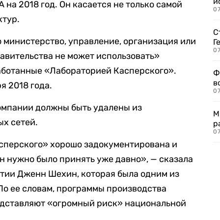
и
на 2018 год. Он касается не только самой
0
ктур.
С
о министерство, управление, организация или
Г
07
авительства не может использовать»
аботанные «Лабораторией Касперского».
Ф
в
ря 2018 года.
07
омпании должны быть удалены из
М
х сетей.
р
07
сперского» хорошо задокументирована и
он нужно было принять уже давно», — сказала
тии Дженн Шехин, которая была одним из
По ее словам, программы производства
дставляют «огромный риск» национальной