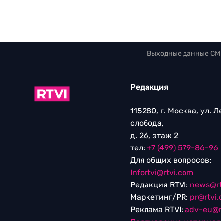
Выходные данные СМ
Редакция
115280, г. Москва, ул. 
слобода,
д. 26, этаж 2
тел:
+7 (499) 579-86-96
Для общих вопросов:
Infortvi@rtvi.com
Редакция RTVI:
news@rt
Маркетинг/PR:
pr@rtvi
Реклама RTVI:
adv-eu@r