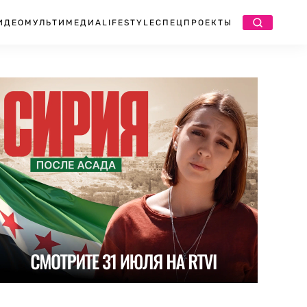
ИДЕО
МУЛЬТИМЕДИА
LIFESTYLE
СПЕЦПРОЕКТЫ