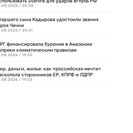
спользовать Starlink для ударов вглубь РФ
7.08.2026 / 20:58
таршего сына Кадырова удостоили звания
ероя Чечни
.08.2026 / 20:31
РГ финансировала бурение в Амазонии
опреки климатическим правилам
.08.2026 / 19:50
ир, деньги, жилье: как «российская мечта»
асколола сторонников ЕР, КПРФ и ЛДПР
.08.2026 / 19:33