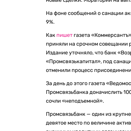
новые сделки. Мораторий на вып
На фоне сообщений о санации а
9%.
Как
пишет
газета «Коммерсантъ»
приняли на срочном совещании р
Издание уточняло, что банк «Во
«Промсвязькапитал», под санаци
отменили процесс присоединени
За день до этого газета «Ведомо
Промсвязьбанка доначислить 100
сочли «неподъемной».
Промсвязьбанк — один из крупне
девятое место по величине актив