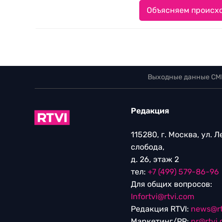
Объясняем происхо
Выходные данные СМ
Редакция
115280, г. Москва, ул. 
слобода,
д. 26, этаж 2
тел:
+7 (499) 579-86-96
Для общих вопросов:
Infortvi@rtvi.com
Редакция RTVI:
news@rt
Маркетинг/PR:
pr@rtvi