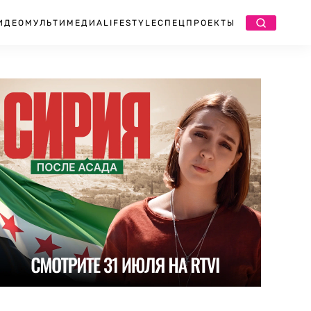
ИДЕО
МУЛЬТИМЕДИА
LIFESTYLE
СПЕЦПРОЕКТЫ