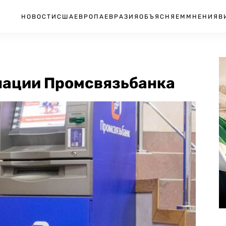
НОВОСТИ
США
ЕВРОПА
ЕВРАЗИЯ
ОБЪЯСНЯЕМ
МНЕНИЯ
В
анации Промсвязьбанка