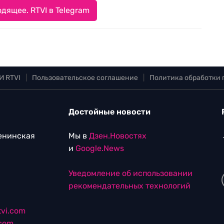
дящее. RTVI в Telegram
И RTVI
|
Пользовательское соглашение
|
Политика обработки
Достойные новости
Ленинская
Мы в
Дзен.Новостях
и
Google.News
Уведомление об использовании
рекомендательных технологий
vi.com
.com