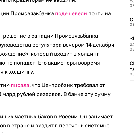
латы кредиторам не вводили.
з
08
кции Промсвязьбанка
подешевели
почти на
С
08
, решение о санации Промсвязьбанка
«
уководства регулятора вечером 14 декабря.
з
08
зрождение», который входит в холдинг
ю не попадет. Его акционеры вовремя
С
т
я к холдингу.
0
сти»
писала
, что Центробанк требовал от
 млрд рублей резервов. В банке эту сумму
йших частных баков в России. Он занимает
ов в стране и входит в перечень системно