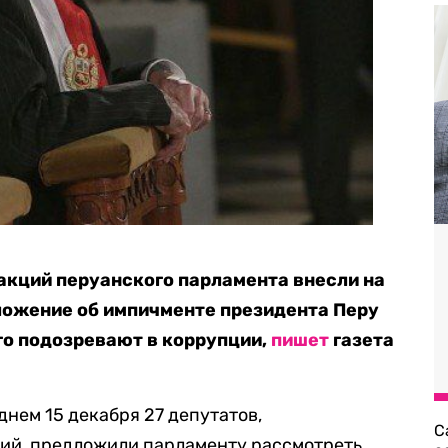
акций перуанского парламента внесли на
ложение об импичменте президента Перу
го подозревают в коррупции,
пишет
газета
днем 15 декабря 27 депутатов,
С
ий, предложили парламенту рассмотреть