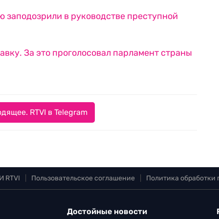
ю заподозрили в руководстве преступной
авку. За это проголосовал парламент страны
дящее. RTVI в Telegram
И RTVI
|
Пользовательское соглашение
|
Политика обработки
Достойные новости