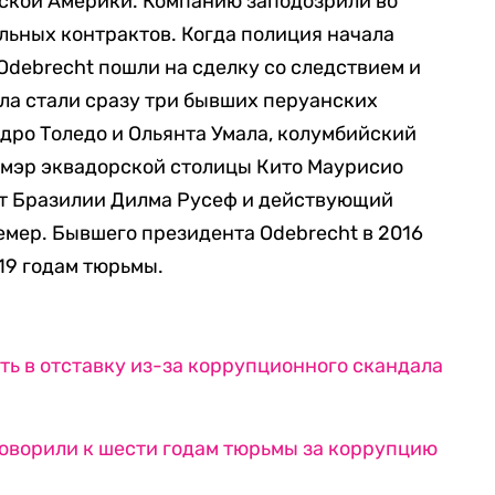
ской Америки. Компанию заподозрили во
льных контрактов. Когда полиция начала
debrecht пошли на сделку со следствием и
ла стали сразу три бывших перуанских
ндро Толедо и Ольянта Умала, колумбийский
 мэр эквадорской столицы Кито Маурисио
нт Бразилии Дилма Русеф и действующий
мер. Бывшего президента Odebrecht в 2016
19 годам тюрьмы.
ть в отставку из-за коррупционного скандала
оворили к шести годам тюрьмы за коррупцию