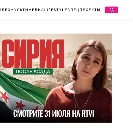
ИДЕО
МУЛЬТИМЕДИА
LIFESTYLE
СПЕЦПРОЕКТЫ