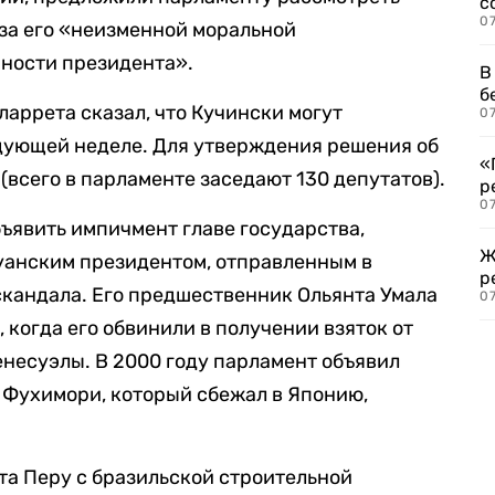
с
07
-за его «неизменной моральной
нности президента».
В
б
ларрета сказал, что Кучински могут
07
едующей неделе. Для утверждения решения об
«
(всего в парламенте заседают 130 депутатов).
р
07
ъявить импичмент главе государства,
Ж
уанским президентом, отправленным в
р
скандала. Его предшественник Ольянта Умала
07
, когда его обвинили в получении взяток от
енесуэлы. В 2000 году парламент объявил
 Фухимори, который сбежал в Японию,
та Перу с бразильской строительной