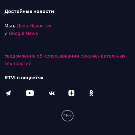
Достойные новости
Мы в
Дзен.Новостях
и
Google.News
Уведомление об использовании рекомендательных
технологий
RTVI в соцсетях
18+