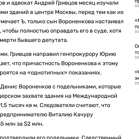
п
в и адвокат Андрей Гривцов месяц изучали
06
ми зданий в центре Москвы, перед тем как их
«
тмечает Ъ, только сын Вороненкова настаивал
п
 чтобы полностью оправдать его в суде, хотя
06
смерти бывшего депутата.
О
т
ами, Гривцов направил генпрокурору Юрию
06
ает, что причастность Вороненкова к этому
«
строятся на «однотипных» показаниях.
э
06
а Денис Вороненков с подельниками, которые
йдерском захвате здания на Международной
,5 тысяч кв м. Следователи считают, что
предпринимателю Виталию Качуру
5 млн за $2 млн.
 подтвердили его подельники. Следственный