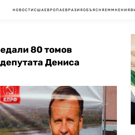
НОВОСТИ
США
ЕВРОПА
ЕВРАЗИЯ
ОБЪЯСНЯЕМ
МНЕНИЯ
В
редали 80 томов
 депутата Дениса