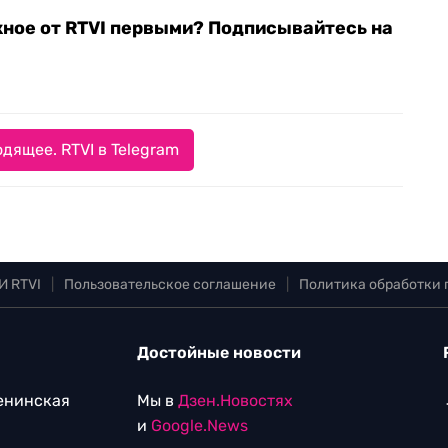
жное от RTVI первыми? Подписывайтесь на
дящее. RTVI в Telegram
И RTVI
|
Пользовательское соглашение
|
Политика обработки
Достойные новости
Ленинская
Мы в
Дзен.Новостях
и
Google.News