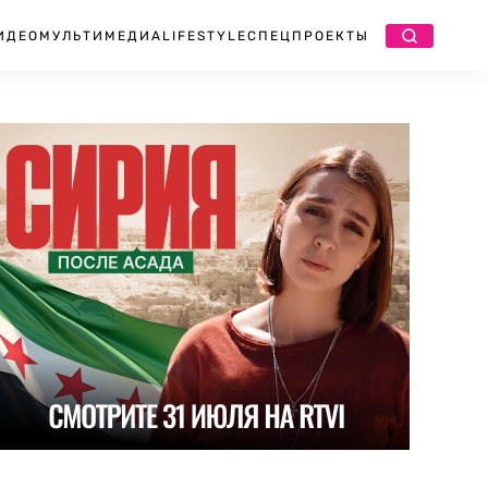
ИДЕО
МУЛЬТИМЕДИА
LIFESTYLE
СПЕЦПРОЕКТЫ