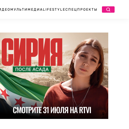
ИДЕО
МУЛЬТИМЕДИА
LIFESTYLE
СПЕЦПРОЕКТЫ