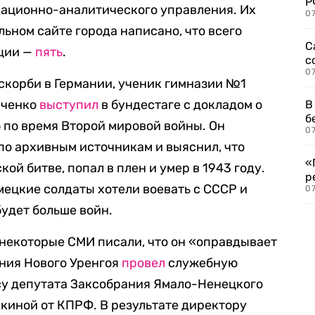
Р
мационно-аналитического управления. Их
07
ьном сайте города написано, что всего
С
ации —
пять
.
с
07
 скорби в Германии, ученик гимназии №1
иченко
выступил
в бундестаге с докладом о
В
б
б по время Второй мировой войны. Он
07
по архивным источникам и выяснил, что
«
ой битве, попал в плен и умер в 1943 году.
р
мецкие солдаты хотели воевать с СССР и
07
будет больше войн.
а некоторые СМИ писали, что он «оправдывает
ния Нового Уренгоя
провел
служебную
су депутата Заксобрания Ямало-Ненецкого
киной от КПРФ. В результате директору