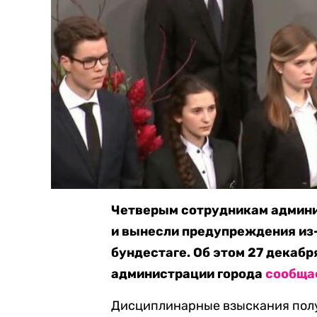
Четверым сотрудникам админи
и вынесли предупреждения из
бундестаге. Об этом 27 декаб
администрации города
сообща
Дисциплинарные взыскания полу