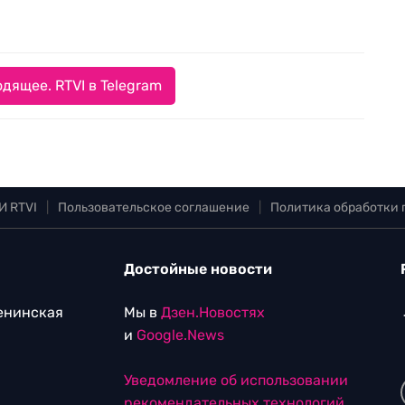
дящее. RTVI в Telegram
И RTVI
|
Пользовательское соглашение
|
Политика обработки
Достойные новости
Ленинская
Мы в
Дзен.Новостях
и
Google.News
Уведомление об использовании
рекомендательных технологий