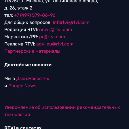
115280, г. Москва, ул. Ленинская слобода,
д. 26, этаж 2
тел:
+7 (499) 579-86-96
Для общих вопросов:
Infortvi@rtvi.com
Редакция RTVI:
news@rtvi.com
Маркетинг/PR:
pr@rtvi.com
Реклама RTVI:
adv-eu@rtvi.com
Партнерские материалы
Достойные новости
Мы в
Дзен.Новостях
и
Google.News
Уведомление об использовании рекомендательных
технологий
RTVI в соцсетях