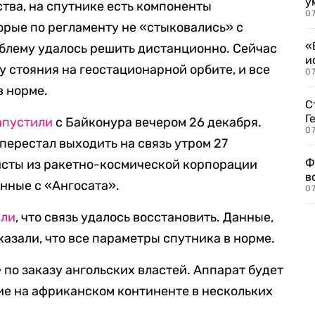
у
ства, на спутнике есть компоненты
07
орые по регламенту не «стыковались» с
«
блему удалось решить дистанционно. Сейчас
и
у стояния на геостационарной орбите, и все
0
в норме.
С
Г
апустили
с Байконура вечером 26 декабря.
07
 перестал выходить на связь утром 27
Ф
исты из ракетно-космической корпорации
в
нные с «Ангосата».
07
или
, что связь удалось восстановить. Данные,
азали, что все параметры спутника в норме.
 по заказу ангольских властей. Аппарат будет
ие на африканском континенте в нескольких