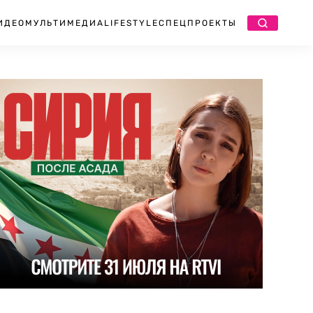
ИДЕО
МУЛЬТИМЕДИА
LIFESTYLE
СПЕЦПРОЕКТЫ