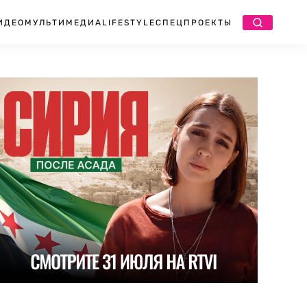
ИДЕО
МУЛЬТИМЕДИА
LIFESTYLE
СПЕЦПРОЕКТЫ