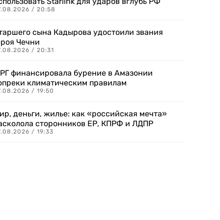
спользовать Starlink для ударов вглубь РФ
7.08.2026 / 20:58
таршего сына Кадырова удостоили звания
ероя Чечни
.08.2026 / 20:31
РГ финансировала бурение в Амазонии
опреки климатическим правилам
.08.2026 / 19:50
ир, деньги, жилье: как «российская мечта»
асколола сторонников ЕР, КПРФ и ЛДПР
.08.2026 / 19:33