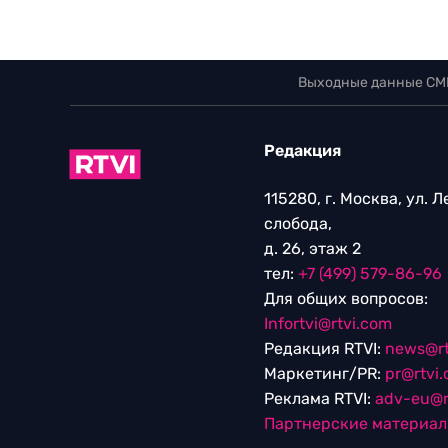
Выходные данные СМ
Редакция
115280, г. Москва, ул. 
слобода,
д. 26, этаж 2
тел:
+7 (499) 579-86-96
Для общих вопросов:
Infortvi@rtvi.com
Редакция RTVI:
news@rt
Маркетинг/PR:
pr@rtvi
Реклама RTVI:
adv-eu@r
Партнерские материа