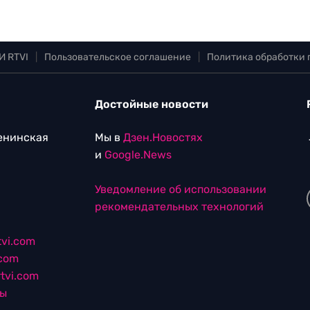
И RTVI
|
Пользовательское соглашение
|
Политика обработки
Достойные новости
Ленинская
Мы в
Дзен.Новостях
и
Google.News
Уведомление об использовании
рекомендательных технологий
vi.com
.com
tvi.com
лы