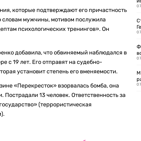
и
0
ания, которые подтверждают его причастность
о словам мужчины, мотивом послужила
С
Г
дептам психологических тренингов». Он
07
Ф
енко добавила, что обвиняемый наблюдался в
в
07
 с 19 лет. Его отправят на судебно-
торая установит степень его вменяемости.
М
р
азине «Перекресток» взорвалась бомба, она
07
. Пострадали 13 человек. Ответственность за
 государство» (террористическая
).